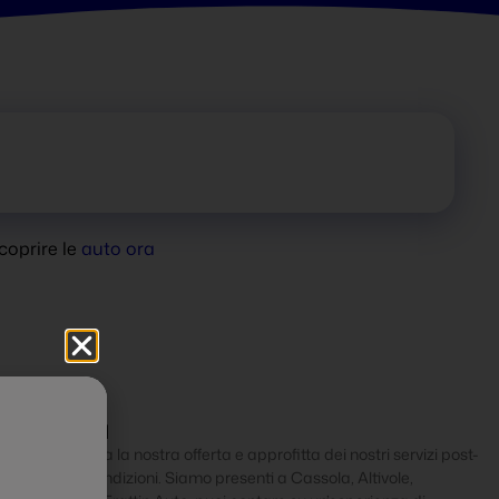
coprire le
auto ora
sto unica
prire di persona la nostra offerta e approfitta dei nostri servizi post-
 in perfette condizioni. Siamo presenti a Cassola, Altivole,