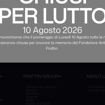
à. Ogni veicolo è sottoposto a
Cittadella, Garbagante Milanese e 
PER LUTT
acquisto senza stress, caratterizza
Offriamo anche servizi di manutenzi
o perfetto. Il nostro team di esperti
rimanga in ottime condizioni nel t
ascoltando le tue esigenze e
o personale, familiare o
10 Agosto 2026
Per maggiori informazioni, puoi cont
ustrando i vantaggi di ogni modello.
nostro staff sarà lieto di risponder
formata, supportandoti in ogni fase
munichiamo che il pomeriggio di Lunedì 10 Agosto tutte le 
 saranno chiuse per onorare la memoria del Fondatore An
Frattin.
FRATTIN GROUP
ABOUT 
Camper & Caravan
Chi Siamo
Service
Lavora con
Yachting
Legend
I)
Shop
Import & Export