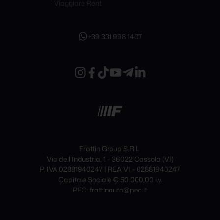
Viaggiare Rent
+39 331 998 1407
Frattin Group S.R.L.
Via dell’Industria, 1 – 36022 Cassola (VI)
P. IVA 02881940247 | REA VI – 02881940247
Capitale Sociale € 50.000,00 i.v.
PEC: frattinauto@pec.it