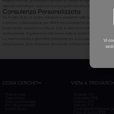
migliori marche, garantendo sempre la massima qualità e affidabilit
rigorosi controlli per assicurarti un acquisto sicuro e trasparente.
Consulenza Personalizzata
Da Frattin Auto, la nostra missione è assisterti nella scelta del veicol
è sempre a disposizione per offrirti una consulenza personalizzata, 
proponendo soluzioni su misura. Che tu stia cercando un’auto per us
professionale, ti guideremo attraverso tutte le opzioni disponibili, ill
La nostra priorità è garantirti un’esperienza di acquisto serena e in
Vi co
del processo, dalla selezione del veicolo al finanziamento.
sedi
COSA CERCHI?
VIENI A TROVARCI
Tutte le auto
Cassola (VI)
Tutto il lusso
Cittadella (PD)
Tutti i commerciali
Vicenza (VI)
Per i Neopatentati
Altivole (TV)
Scelta Green
Garbagnate Milanese (M
Piove di Sacco (PD)