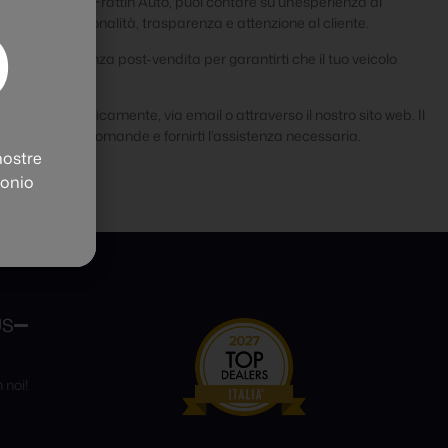
Vicenza. Con Frattin Auto, puoi contare su un’esperienza di
O
ta da professionalità, trasparenza e attenzione al cliente.
one e assistenza post-vendita per garantirti che il tuo veicolo
empo.
attarci telefonicamente, via email o attraverso il nostro sito web. Il
e a tutte le tue domande e fornirti l’assistenza necessaria.
nostre
tonio
US
 noi!