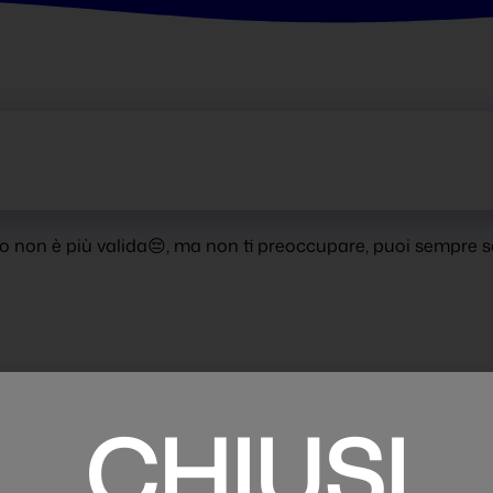
mo non è più valida😔, ma non ti preoccupare, puoi sempre s
Esperienza di acqui
CHIUSI
di fiducia con oltre 40 anni di
Visita una delle nostre sedi per sco
veicoli nuovi, usati e km0 delle
vendita per mantenere il tuo veicolo