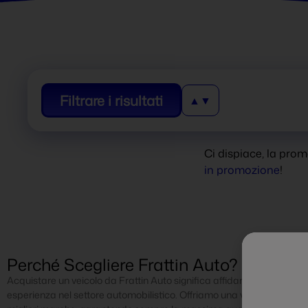
Filtrare i risultati
Ci dispiace, la pro
in promozione
!
Perché Scegliere Frattin Auto?
Acquistare un veicolo da Frattin Auto significa affidarsi a un partner 
esperienza nel settore automobilistico. Offriamo una vasta gamma di 