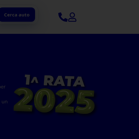
Cerca auto
per
n un