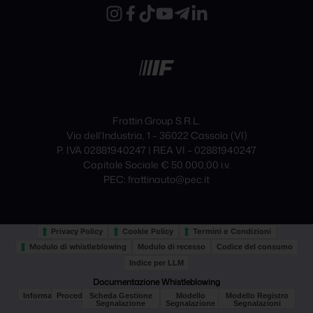
Frattin Group S.R.L.
Via dell’Industria, 1 – 36022 Cassola (VI)
P. IVA 02881940247 | REA VI – 02881940247
Capitale Sociale € 50.000,00 i.v.
PEC: frattinauto@pec.it
Privacy Policy
Cookie Policy
Termini e Condizioni
Modulo di whistleblowing
Modulo di recesso
Codice del consumo
Indice per LLM
Documentazione Whistleblowing
Informativa
Procedura
Scheda Gestione
Modello
Modello Registro
Segnalazione
Segnalazione
Segnalazioni