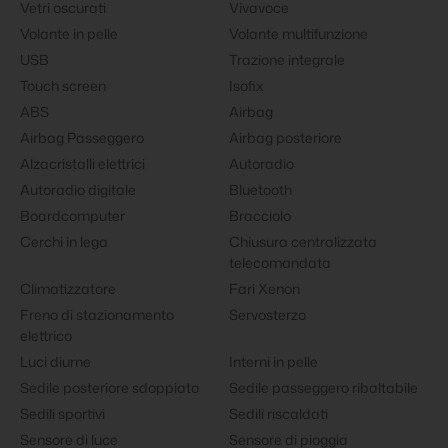
Vetri oscurati
Vivavoce
Volante in pelle
Volante multifunzione
USB
Trazione integrale
Touch screen
Isofix
ABS
Airbag
Airbag Passeggero
Airbag posteriore
Alzacristalli elettrici
Autoradio
Autoradio digitale
Bluetooth
Boardcomputer
Bracciolo
Cerchi in lega
Chiusura centralizzata
telecomandata
Climatizzatore
Fari Xenon
Freno di stazionamento
Servosterzo
elettrico
Luci diurne
Interni in pelle
Sedile posteriore sdoppiato
Sedile passeggero ribaltabile
Sedili sportivi
Sedili riscaldati
Sensore di luce
Sensore di pioggia