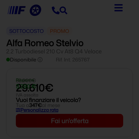
SOTTOCOSTO
PROMO
Alfa Romeo Stelvio
2.2 Turbodiesel 210 Cv At8 Q4 Veloce
Disponibile ⓘ
Rif. Int. 265767
32.900€
Risparmi
29.610€
3.290 €
IVA assolta
Vuoi finanziare il veicolo?
Tua a
347€
al mese
Personalizza rata
Fai un'offerta