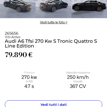
Vedi tutte le foto >
265656
In Arrivo
Audi A6 Tfsi 270 Kw S Tronic Quattro S
Line Edition
79.890 €
Potenza
Velocità massima
270
 kw
250
 km/h
0-100
Cavalli
4.7
 s
367
 CV
Vedi tutti i dati