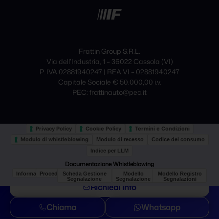
Frattin Group S.R.L.
Via dell’Industria, 1 – 36022 Cassola (VI)
P. IVA 02881940247 | REA VI – 02881940247
Capitale Sociale € 50.000,00 i.v.
PEC: frattinauto@pec.it
Privacy Policy
Cookie Policy
Termini e Condizioni
Modulo di whistleblowing
Modulo di recesso
Codice del consumo
Indice per LLM
Documentazione Whistleblowing
Informativa
Procedura
Scheda Gestione
Modello
Modello Registro
Segnalazione
Segnalazione
Segnalazioni
Richiedi info
Le tue preferenze relative alla privacy
Chiama
Whatsapp
Informativa sulla raccolta