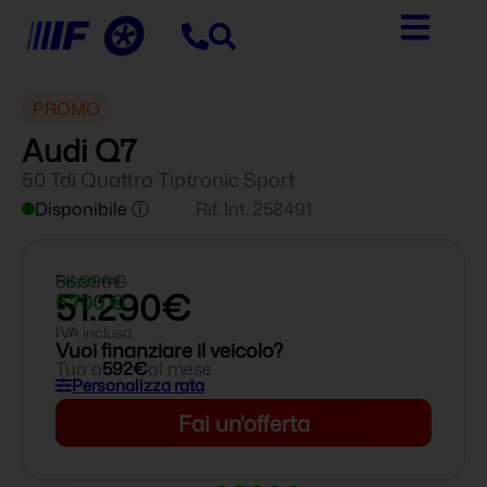
PROMO
Audi Q7
50 Tdi Quattro Tiptronic Sport
Disponibile ⓘ
Rif. Int. 258491
56.990€
Risparmi
51.290€
5.700 €
IVA inclusa
Vuoi finanziare il veicolo?
Tua a
592€
al mese
Personalizza rata
Fai un'offerta