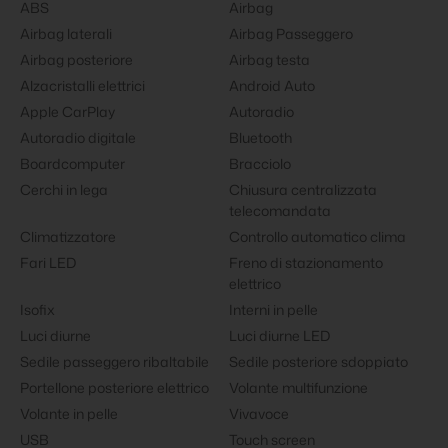
ABS
Airbag
Airbag laterali
Airbag Passeggero
Airbag posteriore
Airbag testa
Alzacristalli elettrici
Android Auto
Apple CarPlay
Autoradio
Autoradio digitale
Bluetooth
Boardcomputer
Bracciolo
Cerchi in lega
Chiusura centralizzata
telecomandata
Climatizzatore
Controllo automatico clima
Fari LED
Freno di stazionamento
elettrico
Isofix
Interni in pelle
Luci diurne
Luci diurne LED
Sedile passeggero ribaltabile
Sedile posteriore sdoppiato
Portellone posteriore elettrico
Volante multifunzione
Volante in pelle
Vivavoce
USB
Touch screen