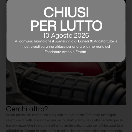
CHIUSI
PER LUTTO
10 Agosto 2026
Vi comunichiamo che il pomeriggio di Lunedì 10 Agosto tutte le
nostre sedi saranno chiuse per onorare la memoria del
Fondatore Antonio Frattin.
Cerchi altro?
la tua prossima avventura su quattro ruote inizia. Offriamo un’ampia
selezione di vetture e siamo qui per aiutarti a trovare quella perfetta per le
tue esigenze. Ogni veicolo è attentamente selezionato per offrire qualità e
affidabilità. Scopri la comodità, lo stile e le prestazioni che stai cercando.