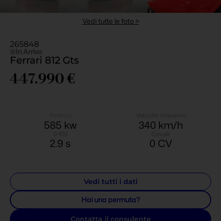
Vedi tutte le foto >
265848
In Arrivo
Ferrari 812 Gts
447.990 €
Potenza
Velocità massima
585
 kw
340
 km/h
0-100
Cavalli
2.9
 s
0
 CV
Vedi tutti i dati
Hai una permuta?
Contatta il consulente