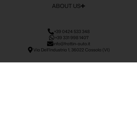
ABOUT US
+39 0424 533 348
+39 331 998 1407
info@frattin-auto.it
Via Dell'Industria 1, 36022 Cassola (VI)
Frattin Group S.R.L.
Via dell’Industria, 1 – 36022 Cassola (VI)
P. IVA 02881940247 | REA VI – 02881940247
Capitale Sociale € 50.000,00 i.v.