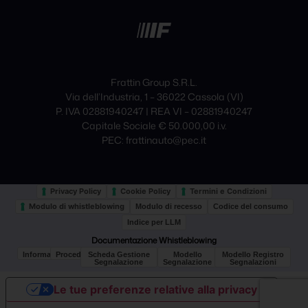
Frattin Group S.R.L.
Via dell’Industria, 1 – 36022 Cassola (VI)
P. IVA 02881940247 | REA VI – 02881940247
Capitale Sociale € 50.000,00 i.v.
PEC: frattinauto@pec.it
Privacy Policy
Cookie Policy
Termini e Condizioni
Modulo di whistleblowing
Modulo di recesso
Codice del consumo
Indice per LLM
Documentazione Whistleblowing
Informativa
Procedura
Scheda Gestione
Modello
Modello Registro
Segnalazione
Segnalazione
Segnalazioni
Le tue preferenze relative alla privacy