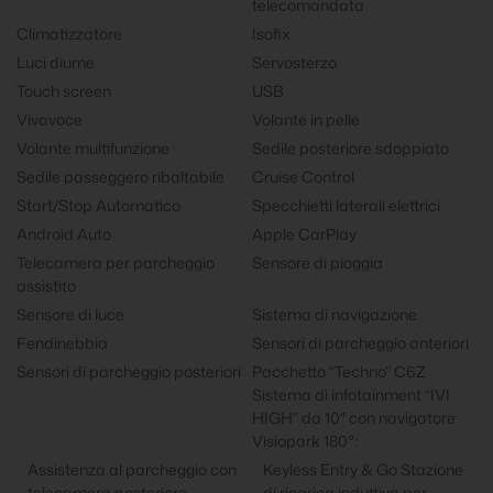
telecomandata
Climatizzatore
Isofix
Luci diurne
Servosterzo
Touch screen
USB
Vivavoce
Volante in pelle
Volante multifunzione
Sedile posteriore sdoppiato
Sedile passeggero ribaltabile
Cruise Control
Start/Stop Automatico
Specchietti laterali elettrici
Android Auto
Apple CarPlay
Telecamera per parcheggio
Sensore di pioggia
assistito
Sensore di luce
Sistema di navigazione
Fendinebbia
Sensori di parcheggio anteriori
Sensori di parcheggio posteriori
Pacchetto “Techno” C6Z
Sistema di infotainment “IVI
HIGH” da 10″ con navigatore
Visiopark 180°:
Assistenza al parcheggio con
Keyless Entry & Go Stazione
telecamera posteriore
di ricarica induttiva per