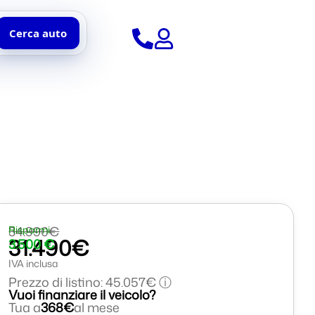
Cerca auto
34.990€
Risparmi
31.490€
3.500 €
IVA inclusa
Prezzo di listino: 45.057€ ⓘ
Vuoi finanziare il veicolo?
Tua a
368€
al mese