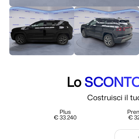
Lo
SCONT
Costruisci il t
Plus
Pre
€ 33.240
€ 3