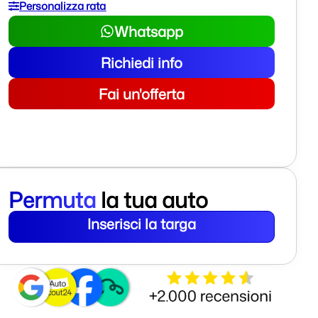
Personalizza rata
Whatsapp
Richiedi info
Fai un'offerta
Permuta
la tua auto
Inserisci la targa