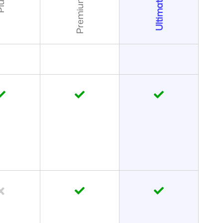
lus
Premium
Ultimate