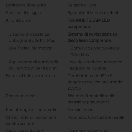
Limitatore di velocità
Sensore di luce
Sensore di pioggia
Specchietti laterali elettrici
Kit antipanne
Fari MULTIBEAM LED
comprende:
Sistema di assistenza
Sistema di navigazione su
abbaglianti adattivi Plus
disco fisso comprende:
Live Traffic Information
Comunicazione tra veicoli
“Car-to-X”
Aggiornamenti cartografici
Leve del cambio automatico
online gratuiti per tre anni
integrate nel volante
Barre sul tetto in alluminio
Cerchi in lega da 18″ a 5
doppie razze con pneumatici
235/55
Pneumatici estivi
Sistema di controllo della
pressione pneumatici
Fari abbaglianti automatici
Gancio traino
Cristalli laterali posteriori e
Pacchetto Comfort per i sedili
lunotto oscurati
Cielo in tessuto nero
Reti portaoggetti sullo