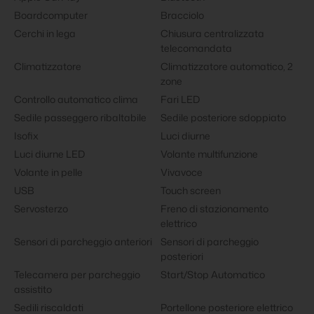
Boardcomputer
Bracciolo
Cerchi in lega
Chiusura centralizzata
telecomandata
Climatizzatore
Climatizzatore automatico, 2
zone
Controllo automatico clima
Fari LED
Sedile passeggero ribaltabile
Sedile posteriore sdoppiato
Isofix
Luci diurne
Luci diurne LED
Volante multifunzione
Volante in pelle
Vivavoce
USB
Touch screen
Servosterzo
Freno di stazionamento
elettrico
Sensori di parcheggio anteriori
Sensori di parcheggio
posteriori
Telecamera per parcheggio
Start/Stop Automatico
assistito
Sedili riscaldati
Portellone posteriore elettrico