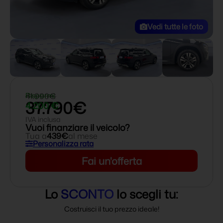
Vedi tutte le foto
41.990€
Risparmi
37.790€
4.200 €
IVA inclusa
Vuoi finanziare il veicolo?
Tua a
439€
al mese
Personalizza rata
Fai un'offerta
Lo
SCONTO
lo scegli tu:
Costruisci il tuo prezzo ideale!