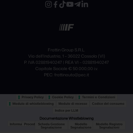
Frattin Group S.R.L.
Via dell’Industria, 1 – 36022 Cassola (VI)
P. IVA 02881940247 | REA VI – 02881940247
Capitale Sociale € 50.000,00 i.v.
PEC: frattinauto@pec.it
Privacy Policy
Cookie Policy
Termini e Condizioni
Modulo di whistleblowing
Modulo di recesso
Codice del consumo
Indice per LLM
Documentazione Whistleblowing
Informativa
Procedura
Scheda Gestione
Modello
Modello Registro
Segnalazione
Segnalazione
Segnalazioni