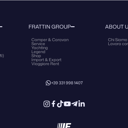
FRATTIN GROUP
ABOUT 
Camper & Caravan
Chi Siamo
Service
Lavora con
Yachting
Legend
I)
Shop
Import & Export
Viaggiare Rent
+39 331 998 1407