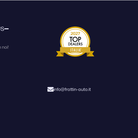
US
 noi!
info@frattin-auto.it