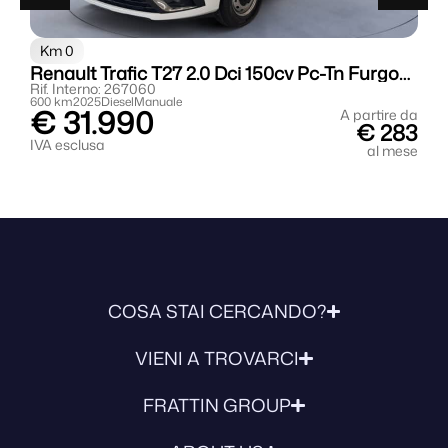
Km 0
Renault Trafic T27 2.0 Dci 150cv Pc-Tn Furgone Energy Advance
Rif. Interno: 267060
R
600 km
2025
Diesel
Manuale
3
€ 31.990
da
A partire da
7
€ 283
IVA esclusa
I
se
al mese
COSA STAI CERCANDO?
VIENI A TROVARCI
FRATTIN GROUP