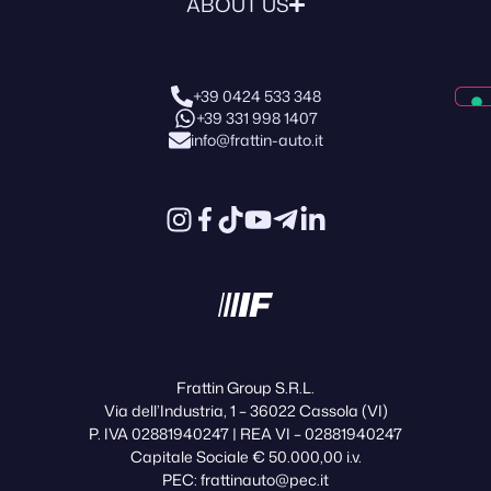
ABOUT US
+39 0424 533 348
+39 331 998 1407
info@frattin-auto.it
Frattin Group S.R.L.
Via dell’Industria, 1 – 36022 Cassola (VI)
P. IVA 02881940247 | REA VI – 02881940247
Capitale Sociale € 50.000,00 i.v.
PEC: frattinauto@pec.it