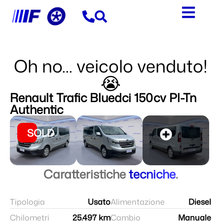
Oh no... veicolo venduto!
😭
Renault Trafic Bluedci 150cv Pl-Tn
Authentic
SOLD
Caratteristiche
tecniche
.
Tipologia
Usato
Alimentazione
Diesel
Chilometri
25.497 km
Cambio
Manuale