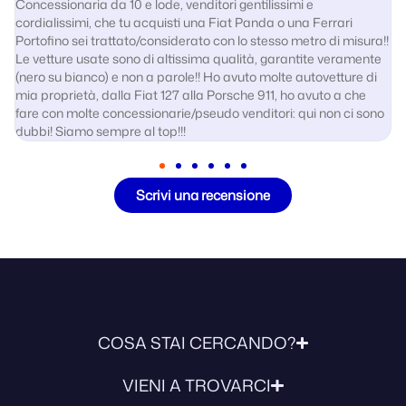
Concessionaria da 10 e lode, venditori gentilissimi e
cordialissimi, che tu acquisti una Fiat Panda o una Ferrari
Portofino sei trattato/considerato con lo stesso metro di misura!!
Le vetture usate sono di altissima qualità, garantite veramente
(nero su bianco) e non a parole!! Ho avuto molte autovetture di
mia proprietà, dalla Fiat 127 alla Porsche 911, ho avuto a che
fare con molte concessionarie/pseudo venditori: qui non ci sono
dubbi! Siamo sempre al top!!!
Scrivi una recensione
COSA STAI CERCANDO?
VIENI A TROVARCI