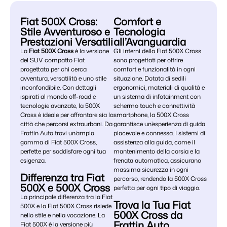
Fiat 500X Cross:
Comfort e
Stile Avventuroso e
Tecnologia
Prestazioni Versatili
all’Avanguardia
La
Fiat 500X Cross
è la versione
Gli interni della Fiat 500X Cross
del SUV compatto Fiat
sono progettati per offrire
progettata per chi cerca
comfort e funzionalità in ogni
avventura, versatilità e uno stile
situazione. Dotata di sedili
inconfondibile. Con dettagli
ergonomici, materiali di qualità e
ispirati al mondo off-road e
un sistema di infotainment con
tecnologie avanzate, la 500X
schermo touch e connettività
Cross è ideale per affrontare sia la
smartphone, la 500X Cross
città che percorsi extraurbani. Da
garantisce un’esperienza di guida
Frattin Auto trovi un’ampia
piacevole e connessa. I sistemi di
gamma di Fiat 500X Cross,
assistenza alla guida, come il
perfette per soddisfare ogni tua
mantenimento della corsia e la
esigenza.
frenata automatica, assicurano
massima sicurezza in ogni
Differenza tra Fiat
percorso, rendendo la 500X Cross
500X e 500X Cross
perfetta per ogni tipo di viaggio.
La principale differenza tra la Fiat
Trova la Tua Fiat
500X e la Fiat 500X Cross risiede
500X Cross da
nello stile e nella vocazione. La
Frattin Auto
Fiat 500X è la versione più