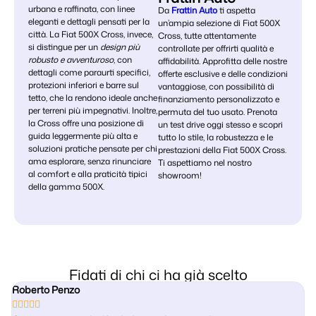
urbana e raffinata, con linee
Da
Frattin Auto
ti aspetta
eleganti e dettagli pensati per la
un’ampia selezione di Fiat 500X
città. La Fiat 500X Cross, invece,
Cross, tutte attentamente
si distingue per un
design più
controllate per offrirti qualità e
robusto e avventuroso
, con
affidabilità. Approfitta delle nostre
dettagli come paraurti specifici,
offerte esclusive e delle condizioni
protezioni inferiori e barre sul
vantaggiose, con possibilità di
tetto, che la rendono ideale anche
finanziamento personalizzato e
per terreni più impegnativi. Inoltre,
permuta del tuo usato. Prenota
la Cross offre una posizione di
un test drive oggi stesso e scopri
guida leggermente più alta e
tutto lo stile, la robustezza e le
soluzioni pratiche pensate per chi
prestazioni della Fiat 500X Cross.
ama esplorare, senza rinunciare
Ti aspettiamo nel nostro
al comfort e alla praticità tipici
showroom!
della gamma 500X.
Fidati di chi ci ha già scelto
Roberto Penzo




