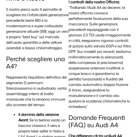
I controlli della nostra Officina:
“Trattando l’Audi A4 da decenni, la
Il nostro parco auto ti permette di
nostra officina conosce
scegliere tra l’infaticabile generazione
perfettamente l’evoluzione della sua
precedente (serie B8) e la
meccanica. Sulle generazioni
modernissima e super-collaudata
precedenti equipaggiate con il
generazione attuale (B9), oggi un vero
glorioso 2.0 TDI usate maggiormente
e proprio “best buy” sul mercato
in città, eseguiamo rigorosi controlli
dell’usato garantito e delle vetture
di pulizia sulla valvola EGR e sul filtro
aziendali a basso chilometraggio.
DPF. Sui modelli più recenti, testiamo
millimetricamente la silenziosità
Perché scegliere una
della complessa (e precisissima)
A4?
sospensione anteriore multilink a
cinque bracci e garantiamo la
Rappresenta l’equilibrio definitivo del
perfetta funzionalità e fluidità del
segmento D premium.
cambio automatico doppia frizione
Silenziosissima in autostrada, vanta
S tronic, eseguendone la
assemblaggi interni di livello
manutenzione e il cambio olio
maniacale che la rendono immune
qualora le scadenze chilometriche lo
allo scorrere del tempo.
richiedano.”
Il dominio della versione
Domande Frequenti
Avant:
Se la berlina vanta un
(FAQ) su Audi A4
fascino classico, il vero e
proprio best-seller in Italia è
Che differenza c’è tra un’Audi A4
l’
A4 Avant
. La station wagon