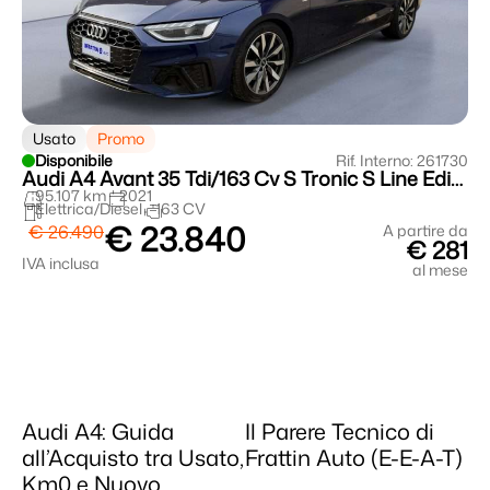
Usato
Promo
Disponibile
Rif. Interno: 261730
Audi A4 Avant 35 Tdi/163 Cv S Tronic S Line Edition
95.107 km
2021
Elettrica/Diesel
163 CV
€ 23.840
€ 26.490
A partire da
€ 281
IVA inclusa
al mese
Audi A4: Guida
Il Parere Tecnico di
all’Acquisto tra Usato,
Frattin Auto (E-E-A-T)
Km0 e Nuovo