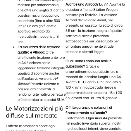
Avant e una Allroad?
La A4 Avant è la
tedesca per antonomasia,
classica e filante Station Wagon
che offre una soglia di carico
pensata per l’asfalto. La versione
bassissima, un bagagliaio
Allroad deriva dalla Avant, ma
squadrato (fino a oltre 500
presenta un assetto rialzato di circa
litri) e un design filante e
3,5 cm, la trazione integrale ‘quattro’
sportivo, esaltato dai
sempre di serie e protezioni
ricercatissimi pacchetti S
sottoscocca e sui passaruota per
line.
affrontare agevolmente strade
La sicurezza della trazione
bianche e sterrati leggeri.
quattro e Allroad:
Oltre
all’efficiente trazione anteriore,
Quali sono i consumi reali in
la A4 è celebre per la
autostrada?
Grazie a
leggendaria trazione integrale
un’aerodinamica curatissima e a
quattro
, disponibile anche
rapporti del cambio lunghi, una A4
sull’esclusiva versione
A4
Avant 2.0 TDI da 150 CV lanciata a
Allroad
: l’assetto rialzato e i
130 km/h in autostrada riesce a
passaruota rinforzati la
percorrere stabilmente tra i 18 e i 20
rendono l’alternativa perfetta e
chilometri con un litro di gasolio.
più dinamica ai classici SUV.
Le Motorizzazioni più
Offrite garanzia e soluzioni di
finanziamento sull’usato?
diffuse sul mercato
Certamente. Ogni Audi A4 presente
nel nostro inventario supera i nostri
L’offerta motoristica copre ogni
rigidi collaudi interni, viene venduta