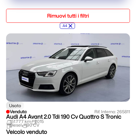
Rimuovi tutti i filtri
×
A4
Usato
Venduta
Rif. Interno: 265811
Audi A4 Avant 2.0 Tdi 190 Cv Quattro S Tronic
151.777 km
2015
Diesel
190 CV
Veicolo venduto