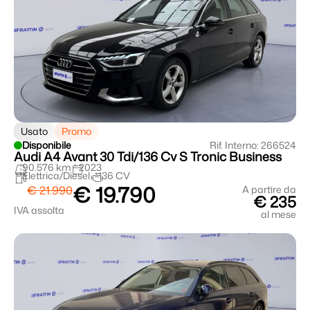
Usato
Promo
Disponibile
Rif. Interno: 266524
Audi A4 Avant 30 Tdi/136 Cv S Tronic Business
90.576 km
2023
Elettrica/Diesel
136 CV
€ 19.790
€ 21.990
A partire da
€ 235
IVA assolta
al mese