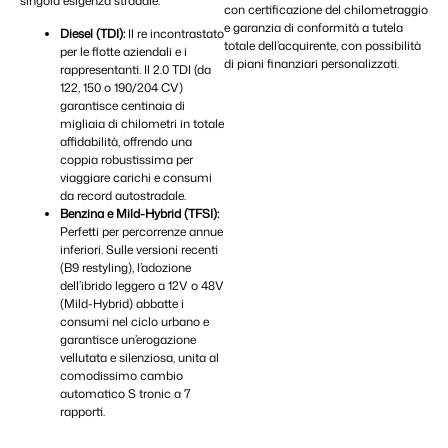
singola esigenza stradale:
con certificazione del chilometraggio
e garanzia di conformità a tutela
Diesel (TDI):
Il re incontrastato
totale dell’acquirente, con possibilità
per le flotte aziendali e i
di piani finanziari personalizzati.
rappresentanti. Il 2.0 TDI (da
122, 150 o 190/204 CV)
garantisce centinaia di
migliaia di chilometri in totale
affidabilità, offrendo una
coppia robustissima per
viaggiare carichi e consumi
da record autostradale.
Benzina e Mild-Hybrid (TFSI):
Perfetti per percorrenze annue
inferiori. Sulle versioni recenti
(B9 restyling), l’adozione
dell’ibrido leggero a 12V o 48V
(Mild-Hybrid) abbatte i
consumi nel ciclo urbano e
garantisce un’erogazione
vellutata e silenziosa, unita al
comodissimo cambio
automatico S tronic a 7
rapporti.