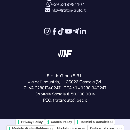
+39 331 998 1407
info@frattin-auto.it
Frattin Group S.R.L.
Via dell’Industria, 1 – 36022 Cassola (VI)
P. IVA 02881940247 | REA VI – 02881940247
Capitale Sociale € 50.000,00 i.v.
PEC: frattinauto@pec.it
Privacy Policy
Cookie Policy
Termini e Condizioni
Modulo di whistleblowing
Modulo di recesso
Codice del consumo