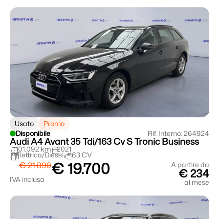
Usato
Promo
Disponibile
Rif. Interno: 264924
Audi A4 Avant 35 Tdi/163 Cv S Tronic Business
101.092 km
2021
Elettrica/Diesel
163 CV
€ 19.700
€ 21.890
A partire da
€ 234
IVA inclusa
al mese