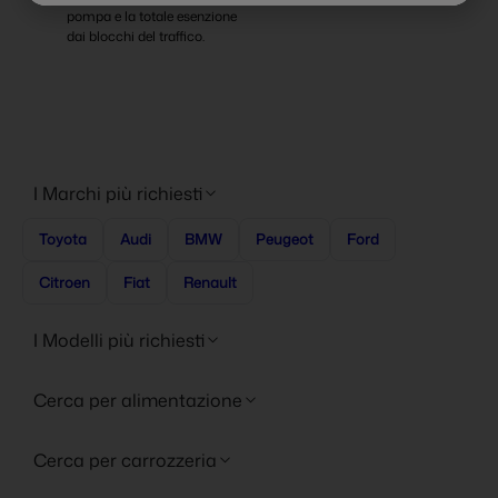
pompa e la totale esenzione
dai blocchi del traffico.
I Marchi più richiesti
Toyota
Audi
BMW
Peugeot
Ford
Citroen
Fiat
Renault
I Modelli più richiesti
Cerca per alimentazione
Cerca per carrozzeria