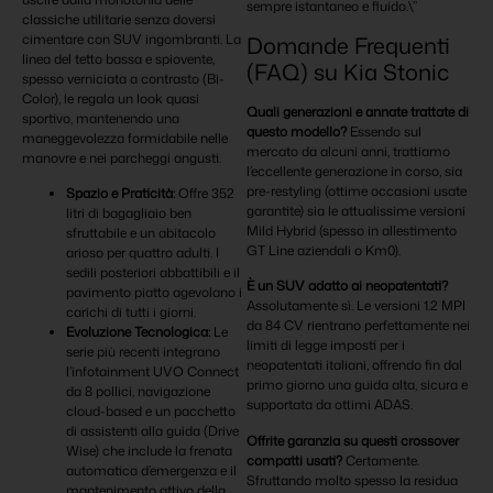
sempre istantaneo e fluido.\”
classiche utilitarie senza doversi
cimentare con SUV ingombranti. La
Domande Frequenti
linea del tetto bassa e spiovente,
(FAQ) su Kia Stonic
spesso verniciata a contrasto (Bi-
Color), le regala un look quasi
Quali generazioni e annate trattate di
sportivo, mantenendo una
questo modello?
Essendo sul
maneggevolezza formidabile nelle
mercato da alcuni anni, trattiamo
manovre e nei parcheggi angusti.
l’eccellente generazione in corso, sia
pre-restyling (ottime occasioni usate
Spazio e Praticità:
Offre 352
garantite) sia le attualissime versioni
litri di bagagliaio ben
Mild Hybrid (spesso in allestimento
sfruttabile e un abitacolo
GT Line aziendali o Km0).
arioso per quattro adulti. I
sedili posteriori abbattibili e il
È un SUV adatto ai neopatentati?
pavimento piatto agevolano i
Assolutamente sì. Le versioni 1.2 MPI
carichi di tutti i giorni.
da 84 CV rientrano perfettamente nei
Evoluzione Tecnologica:
Le
limiti di legge imposti per i
serie più recenti integrano
neopatentati italiani, offrendo fin dal
l’infotainment UVO Connect
primo giorno una guida alta, sicura e
da 8 pollici, navigazione
supportata da ottimi ADAS.
cloud-based e un pacchetto
di assistenti alla guida (Drive
Offrite garanzia su questi crossover
Wise) che include la frenata
compatti usati?
Certamente.
automatica d’emergenza e il
Sfruttando molto spesso la residua
mantenimento attivo della