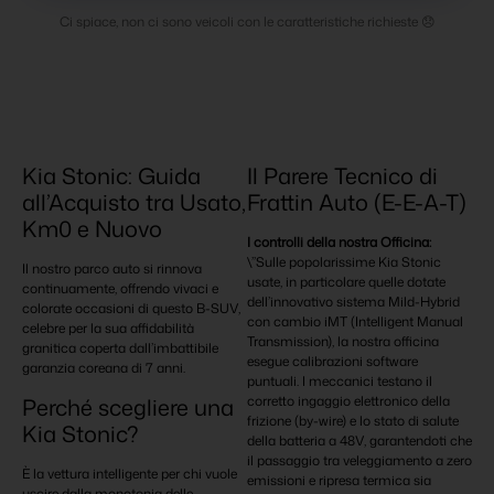
Ci spiace, non ci sono veicoli con le caratteristiche richieste 😞
Kia Stonic: Guida
Il Parere Tecnico di
all’Acquisto tra Usato,
Frattin Auto (E-E-A-T)
Km0 e Nuovo
I controlli della nostra Officina:
\”Sulle popolarissime Kia Stonic
Il nostro parco auto si rinnova
usate, in particolare quelle dotate
continuamente, offrendo vivaci e
dell’innovativo sistema Mild-Hybrid
colorate occasioni di questo B-SUV,
con cambio iMT (Intelligent Manual
celebre per la sua affidabilità
Transmission), la nostra officina
granitica coperta dall’imbattibile
esegue calibrazioni software
garanzia coreana di 7 anni.
puntuali. I meccanici testano il
corretto ingaggio elettronico della
Perché scegliere una
frizione (by-wire) e lo stato di salute
Kia Stonic?
della batteria a 48V, garantendoti che
il passaggio tra veleggiamento a zero
È la vettura intelligente per chi vuole
emissioni e ripresa termica sia
uscire dalla monotonia delle