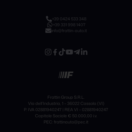
+39 0424 533 348
+39 331 998 1407
info@frattin-auto.it
Frattin Group S.R.L.
Via dell’Industria, 1 – 36022 Cassola (VI)
P. IVA 02881940247 | REA VI – 02881940247
Capitale Sociale € 50.000,00 i.v.
PEC: frattinauto@pec.it