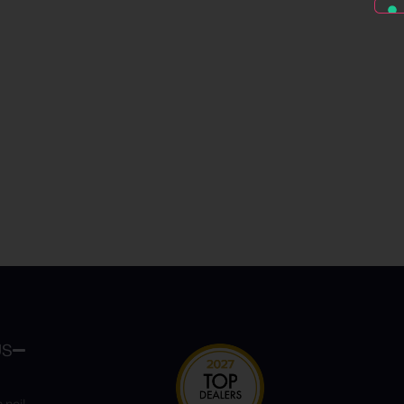
US
 noi!