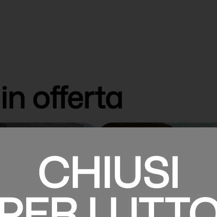
in offerta
 Kamiq
Skoda Karoq
CHIUSI
tire da €29.990
Tua a partire da €29.890
PER LUTT