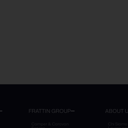
FRATTIN GROUP
ABOUT 
Camper & Caravan
Chi Siamo
Service
Lavora con