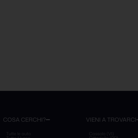
COSA CERCHI?
VIENI A TROVARCI
Tutte le auto
Cassola (VI)
Tutto il lusso
Cittadella (PD)