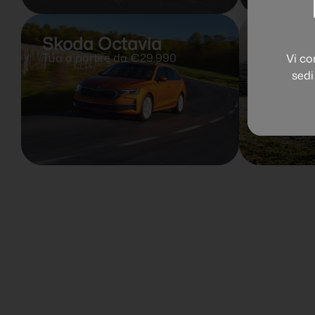
Skoda Octavia
Skoda
Tua a partire da €29.990
Tua a par
Vi co
sedi