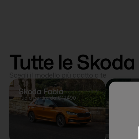
Tutte le Skoda 
Scegli il modello più adatto a te
Skoda Fabia
Skoda
Tua a partire da €17.490
Tua a par