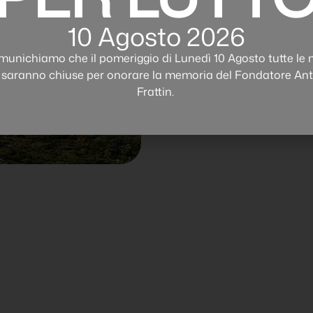
10 Agosto 2026
 Kodiaq
tire da €35.890
munichiamo che il pomeriggio di Lunedì 10 Agosto tutte le 
 saranno chiuse per onorare la memoria del Fondatore An
Frattin.