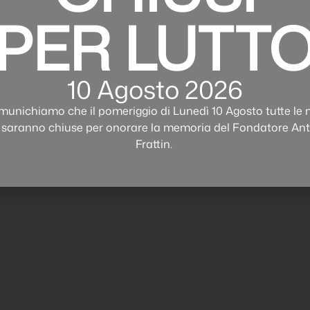
PER LUTT
10 Agosto 2026
munichiamo che il pomeriggio di Lunedì 10 Agosto tutte le 
 saranno chiuse per onorare la memoria del Fondatore An
Frattin.