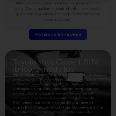
Affidati a chi fa questo mestiere da generazioni. Da
oltre 40 anni, guidiamo i nostri clienti verso la scelta
giusta con la passione e la competenza che solo la
storia può dare.
Richiedi informazioni
Toyota Yaris Cross. Il SUV
ibrido, a modo tuo.
Prendi l’efficienza imbattibile della Yaris, aggiungi la posizione
di guida alta di un SUV e un design robusto che non passa
inosservato. Ecco la Toyota Yaris Cross. È l’auto ideale per chi
vuole dominare la giungla urbana con stile, senza rinunciare
alla versatilità per le fughe del weekend. Se cerchi un SUV
compatto che sia anche un vero ibrido, non guardare oltre.
Frattin Auto è il tuo partner di fiducia: compila il form per
scoprire le configurazioni disponibili e per bloccare un test drive.
Un nostro consulente ti preparerà un’offerta irrinunciabile.