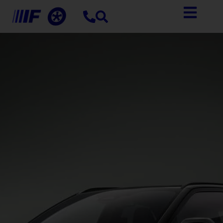
contenuto
Toyota Yaris Cross
Tua a partire da €22.990
Richiedi informazioni