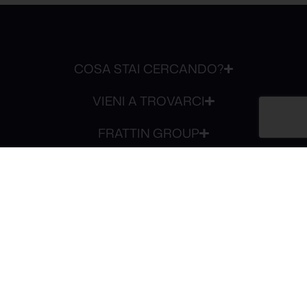
COSA STAI CERCANDO?
VIENI A TROVARCI
FRATTIN GROUP
ABOUT US
+39 0424 533 348
+39 331 998 1407
info@frattin-auto.it