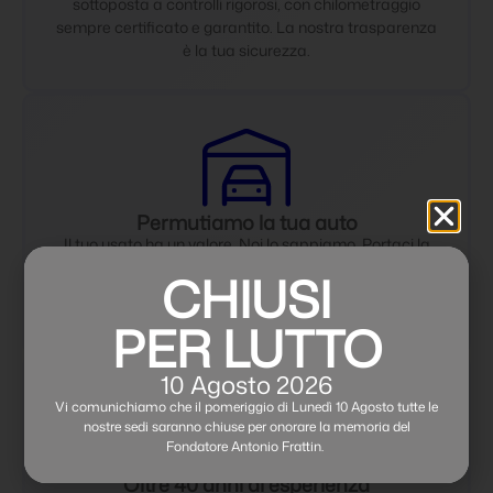
sottoposta a controlli rigorosi, con chilometraggio
sempre certificato e garantito. La nostra trasparenza
è la tua sicurezza.
Permutiamo la tua auto
Il tuo usato ha un valore. Noi lo sappiamo. Portaci la
tua auto e ricevi una valutazione rapida, trasparente e
CHIUSI
vantaggiosa per la tua permuta. Passa al nuovo
modello senza pensieri.
PER LUTTO
10 Agosto 2026
Vi comunichiamo che il pomeriggio di Lunedì 10 Agosto tutte le
nostre sedi saranno chiuse per onorare la memoria del
Fondatore Antonio Frattin.
Oltre 40 anni di esperienza