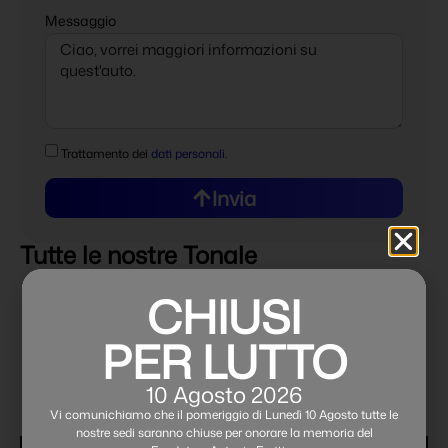
Messaggio
Trattamento dei
dati personali
.
Invia
Tutte le nostre Tonale
CHIUSI
PER LUTTO
10 Agosto 2026
Vi comunichiamo che il pomeriggio di Lunedì 10 Agosto tutte le
nostre sedi saranno chiuse per onorare la memoria del