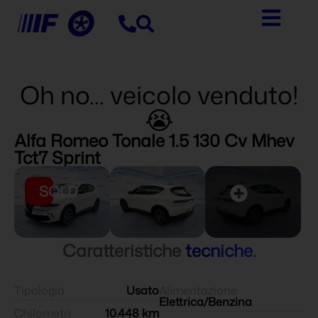
Oh no... veicolo venduto!
😭
Alfa Romeo Tonale 1.5 130 Cv Mhev
Tct7 Sprint
SOLD
Caratteristiche
tecniche
.
Tipologia
Usato
Alimentazione
Elettrica/Benzina
Chilometri
10.448 km