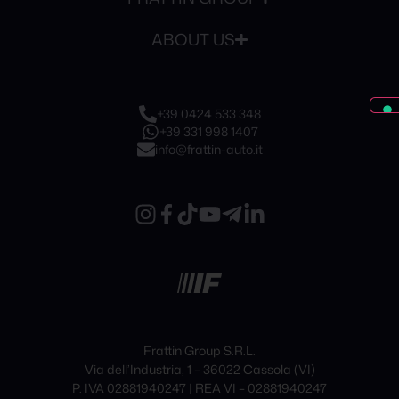
ABOUT US
+39 0424 533 348
+39 331 998 1407
info@frattin-auto.it
Frattin Group S.R.L.
Via dell’Industria, 1 – 36022 Cassola (VI)
P. IVA 02881940247 | REA VI – 02881940247