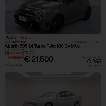
Usato
Promo
In Trattativa
Rif. Interno: 265765
Abarth 695 1.4 Turbo T-Jet 180 Cv M.t.a.
39.623 km
2023
Benzina
179 CV
€ 21.500
€ 23.890
A partire da
€ 255
IVA assolta
al mese