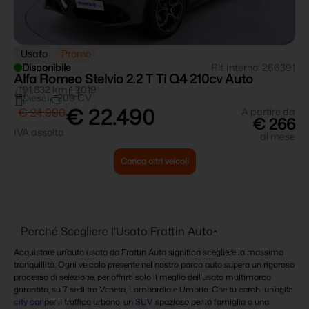
Usato
Promo
Disponibile
Rif. Interno: 266391
Alfa Romeo Stelvio 2.2 T Ti Q4 210cv Auto
91.832 km
2019
Diesel
209 CV
€ 22.490
€ 24.990
A partire da
€ 266
IVA assolta
al mese
Carica altri veicoli
Perché Scegliere l'Usato Frattin Auto
Acquistare un’auto usata da Frattin Auto significa scegliere la massima
tranquillità. Ogni veicolo presente nel nostro parco auto supera un rigoroso
processo di selezione, per offrirti solo il meglio dell’usato multimarca
garantito, su 7 sedi tra Veneto, Lombardia e Umbria. Che tu cerchi un’agile
city car
per il traffico urbano, un
SUV
spazioso per la famiglia o una