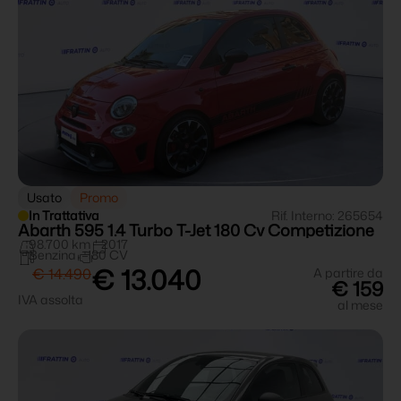
Usato
Promo
In Trattativa
Rif. Interno: 265654
Abarth 595 1.4 Turbo T-Jet 180 Cv Competizione
98.700 km
2017
Benzina
180 CV
€ 13.040
€ 14.490
A partire da
€ 159
IVA assolta
al mese