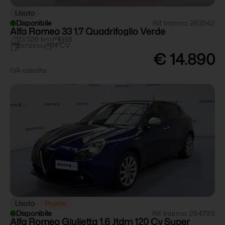
Usato
Disponibile
Rif. Interno: 263542
Alfa Romeo 33 1.7 Quadrifoglio Verde
113.526 km
1988
Benzina
114 CV
€ 14.890
IVA assolta
Usato
Promo
Disponibile
Rif. Interno: 264799
Alfa Romeo Giulietta 1.6 Jtdm 120 Cv Super