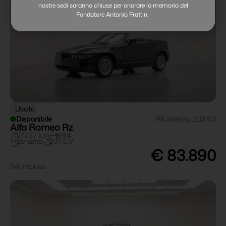
nostre sedi saranno chiuse per onorare la memoria del
Fondatore Antonio Frattin.
Usato
Disponibile
Rif. Interno: 232413
Alfa Romeo Rz
57.737 km
1994
Benzina
207 CV
€ 83.890
IVA inclusa