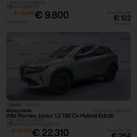
148.231 km
2018
Diesel
120 CV
€ 9.800
€ 10.890
A partire da
€ 122
IVA assolta
al mese
Usato
Promo
Disponibile
Rif. Interno: 260563
Alfa Romeo Junior 1.2 136 Cv Hybrid Edct6
20.599 km
2025
Elettrica/Benzina
145 CV
€ 22.310
€ 24.790
A partire da
€ 264