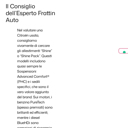
Il Consiglio
dell’Esperto Frattin
Auto
Nel valutare una
Citroën usata,
consigliamo
vivamente di cercare
gli allestimenti “Shine”
o “Shine Pack”. Questi
modelli includono
quasi sempre le
Sospensioni
Advanced Comfort®
(PHC) e i sedili
specifici, che sono il
vero valore aggiunto
del brand. Sui motori, i
benzina PureTech
(spesso premiati) sono
brillanti ed efficienti,
mentre i diesel
BlueHDi sono
campioni di risparmio