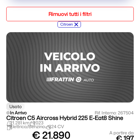
Rimuovi tutti i filtri
×
Citroen
Usato
In Arrivo
Rif. Interno: 267504
Citroen C5 Aircross Hybrid 225 E-Eat8 Shine
21.281 km
2023
Elettrica/Benzina
224 CV
€ 21.890
A partire da
€ 197