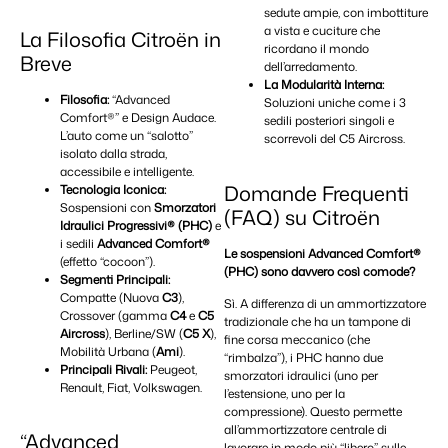
sedute ampie, con imbottiture
a vista e cuciture che
La Filosofia Citroën in
ricordano il mondo
Breve
dell’arredamento.
La Modularità Interna:
Filosofia:
“Advanced
Soluzioni uniche come i 3
Comfort®” e Design Audace.
sedili posteriori singoli e
L’auto come un “salotto”
scorrevoli del C5 Aircross.
isolato dalla strada,
accessibile e intelligente.
Domande Frequenti
Tecnologia Iconica:
Sospensioni con
Smorzatori
(FAQ) su Citroën
Idraulici Progressivi® (PHC)
e
i sedili
Advanced Comfort®
Le sospensioni Advanced Comfort®
(effetto “cocoon”).
(PHC) sono davvero così comode?
Segmenti Principali:
Compatte (Nuova
C3
),
Sì. A differenza di un ammortizzatore
Crossover (gamma
C4
e
C5
tradizionale che ha un tampone di
Aircross
), Berline/SW (
C5 X
),
fine corsa meccanico (che
Mobilità Urbana (
Ami
).
“rimbalza”), i PHC hanno due
Principali Rivali:
Peugeot,
smorzatori idraulici (uno per
Renault, Fiat, Volkswagen.
l’estensione, uno per la
compressione). Questo permette
all’ammortizzatore centrale di
“Advanced
lavorare in modo più “libero” sulle