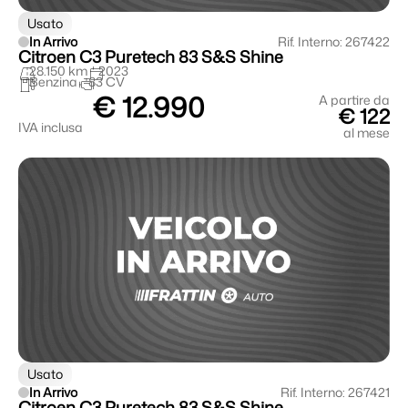
Usato
In Arrivo
Rif. Interno: 267422
Citroen C3 Puretech 83 S&S Shine
28.150 km
2023
Benzina
83 CV
€ 12.990
A partire da
€ 122
IVA inclusa
al mese
Usato
In Arrivo
Rif. Interno: 267421
Citroen C3 Puretech 83 S&S Shine