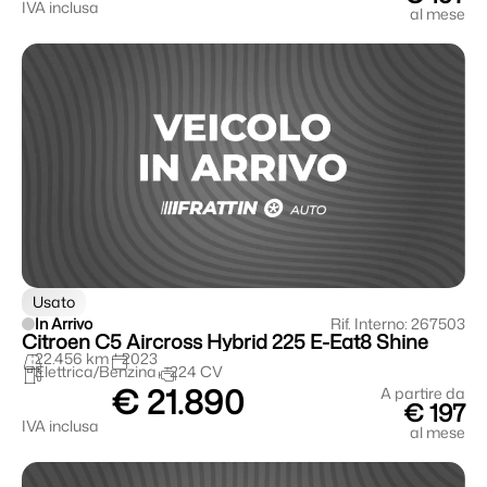
IVA inclusa
al mese
Usato
In Arrivo
Rif. Interno: 267503
Citroen C5 Aircross Hybrid 225 E-Eat8 Shine
22.456 km
2023
Elettrica/Benzina
224 CV
€ 21.890
A partire da
€ 197
IVA inclusa
al mese