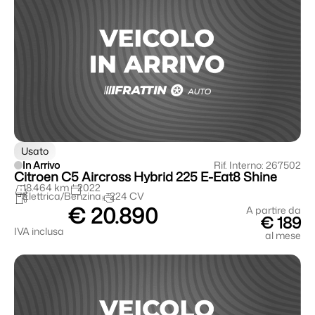
Usato
In Arrivo
Rif. Interno: 267502
Citroen C5 Aircross Hybrid 225 E-Eat8 Shine
18.464 km
2022
Elettrica/Benzina
224 CV
€ 20.890
A partire da
€ 189
IVA inclusa
al mese