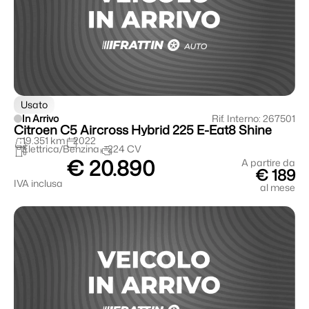
Usato
In Arrivo
Rif. Interno: 267501
Citroen C5 Aircross Hybrid 225 E-Eat8 Shine
19.351 km
2022
Elettrica/Benzina
224 CV
€ 20.890
A partire da
€ 189
IVA inclusa
al mese