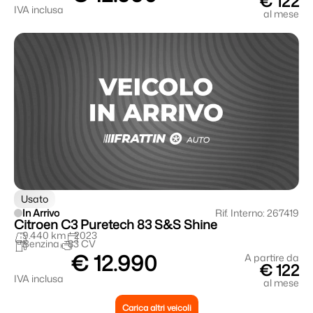
€ 122
IVA inclusa
al mese
Usato
In Arrivo
Rif. Interno: 267419
Citroen C3 Puretech 83 S&S Shine
9.440 km
2023
Benzina
83 CV
€ 12.990
A partire da
€ 122
IVA inclusa
al mese
Carica altri veicoli