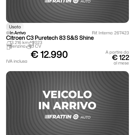
Usato
In Arrivo
Rif. Interno: 267423
Citroen C3 Puretech 83 S&S Shine
13.216 km
2023
Benzina
83 CV
€ 12.990
A partire da
€ 122
IVA inclusa
al mese