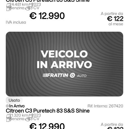
24.481 km
2023
Benzina
83 CV
€ 12.990
A partire da
€ 122
IVA inclusa
al mese
Usato
In Arrivo
Rif. Interno: 267420
Citroen C3 Puretech 83 S&S Shine
21.320 km
2023
Benzina
83 CV
€ 12.990
A partire da