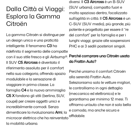
diversi. Il
C3 Aircross
è un B-SUV
Dalla Città ai Viaggi:
(SUV urbano), compatto fuori e
molto spazioso dentro, focalizzato
Esplora la Gamma
sull’agilità in città. Il
C5 Aircross
è un
Citroën
C-SUV (SUV medio), più grande, più
potente e progettato per essere il “re
La gamma Citroën si distingue per
del comfort” per la famiglia e per i
un design unico e una praticità
lunghi viaggi, grazie alle sospensioni
intelligente. Il fenomeno
C3
ha
PHC e ai 3 sedili posteriori singoli.
ridefinito il segmento delle compatte
Perché comprare una Citroën usata
con il suo stile fresco e gli Airbump®.
da Frattin Auto?
Il SUV
C5 Aircross
è diventato il
riferimento assoluto per il comfort
Perché uniamo il comfort Citroën
nella sua categoria, offrendo spazio
alla serenità Frattin Auto.
modulabile e la sensazione di
Selezioniamo solo le vetture migliori,
viaggiare in prima classe. La
le controlliamo in ogni dettaglio
famiglia
C4
e la nuova ammiraglia
(meccanico ed elettronico) e le
C5 X
fondono gli stili (berlina, SUV,
garantiamo per minimo 12 mesi. Ti
coupé) per creare oggetti unici e
offriamo un’auto che non è solo bella
incredibilmente comodi. Senza
e comoda, ma anche sicura e
dimenticare la rivoluzionaria
Ami
, la
affidabile.
microcar elettrica che ha reinventato
la mobilità urbana.