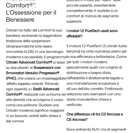
Comfort®”:
piccole asperità, assorbendole
completamente. Il risultato è un
L’Ossessione per il
comfort di marcia da segmento
Benessere
superiore.
Citroën ha fatto del comfort la sua
I motori 1.2 PureTech usati sono
bandiera, evolvendo la leggendaria
affidabili?
tradizione delle sospensioni
Il motore 1.2 PureTech (3 cilindri turbo
idropneumatiche (che resero
benzina) ha vinto numerosi premi per
immortale la DS) in una tecnologia
la sua efficienza e brillantezza. Come
moderna e accessibile. Il programma
per tutti i motori moderni,
Citroën Advanced Comfort®
si basa
specialmente quelli con cinghia di
su due pilastri: le
Sospensioni con
distribuzione a bagno d’olio,
Smorzatori Idraulici Progressivi®
l’affidabilità è direttamente legata a
(PHC)
, che creano un impareggiabile
una manutenzione scrupolosa e
“effetto tappeto volante” filtrando
all’uso dell’olio corretto. Frattinauto
ogni asperità, e i
Sedili Advanced
seleziona solo esemplari con una
Comfort®
, realizzati con schiume ad
storia manutentiva chiara e
alta densità che accolgono il corpo
verificata.
come una poltrona. Guidare una
Citroën moderna significa viaggiare
Che differenza c’è tra C3 Aircross e
in un bozzolo, isolati dallo stress e
C5 Aircross?
dal rumore.
Sono entrambi SUV, ma di segmenti