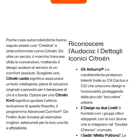
Poche case automobilistiche hanno
Riconoscere
saputo essere così “Créative” e
l’Audacia: I Dettagli
anticonformiste come Citroën. Da
oltre un secolo, il marchio francese
Iconici Citroën
sfida le convenzioni, mettendo il
design audace al servizio di un
Gli Airbump®:
Le
comfort assoluto. Scegliere una
caratteristiche protezioni
Citroën usata
significa assicurarsi
laterali (nate su C4 Cactus e
un’auto intelligente, piena di soluzioni
C3) che uniscono design e
originali e pensata per il benessere di
funzionalità, proteggendo
chi è a bordo. Optare per una
Citroën
dalle piccole “toccatine”
Km0
significa guidare l’ultima
urbane.
evoluzione di questa filosofia, il
Il Design su due Livelli:
Il
programma Advanced Comfort®. Da
frontale con i gruppi ottici
Frattin Auto troverai gli esemplari
sdoppiati, con le luci diurne
migliori, selezionati per la loro unicità
che si integrano nel “Double
e affidabilità.
Chevron” cromato.
I Sedili “effetto Poltrona”:
Le