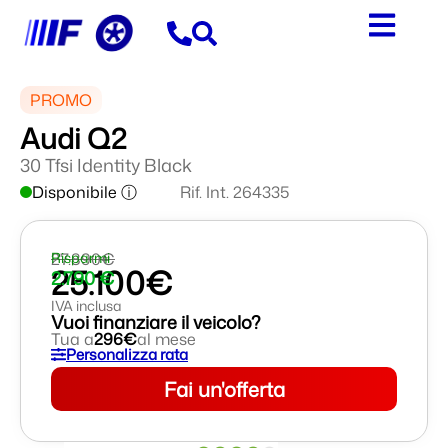
PROMO
Audi Q2
30 Tfsi Identity Black
Disponibile ⓘ
Rif. Int. 264335
27.890€
Risparmi
25.100€
2.790 €
IVA inclusa
Vuoi finanziare il veicolo?
Tua a
296€
al mese
Personalizza rata
Fai un'offerta