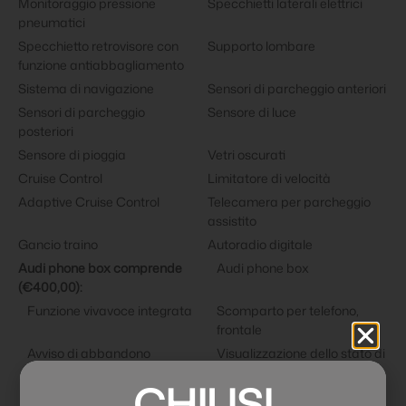
Monitoraggio pressione
Specchietti laterali elettrici
pneumatici
Specchietto retrovisore con
Supporto lombare
funzione antiabbagliamento
Sistema di navigazione
Sensori di parcheggio anteriori
Sensori di parcheggio
Sensore di luce
posteriori
Sensore di pioggia
Vetri oscurati
Cruise Control
Limitatore di velocità
Adaptive Cruise Control
Telecamera per parcheggio
assistito
Gancio traino
Autoradio digitale
Audi phone box comprende
Audi phone box
(€400,00):
Funzione vivavoce integrata
Scomparto per telefono,
frontale
Avviso di abbandono
Visualizzazione dello stato di
(funzione dell‘ Audi phone
carica sul display MMI touch
CHIUSI
box)