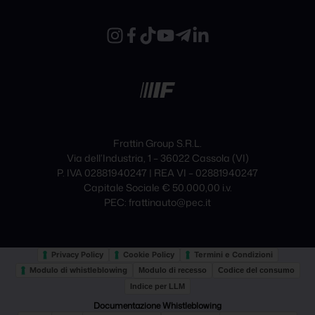
Frattin Group S.R.L.
Via dell’Industria, 1 – 36022 Cassola (VI)
P. IVA 02881940247 | REA VI – 02881940247
Capitale Sociale € 50.000,00 i.v.
PEC: frattinauto@pec.it
Privacy Policy
Cookie Policy
Termini e Condizioni
Modulo di whistleblowing
Modulo di recesso
Codice del consumo
Indice per LLM
Documentazione Whistleblowing