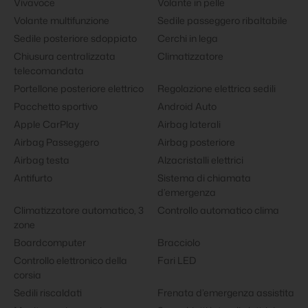
Vivavoce
Volante in pelle
Volante multifunzione
Sedile passeggero ribaltabile
Sedile posteriore sdoppiato
Cerchi in lega
Chiusura centralizzata
Climatizzatore
telecomandata
Portellone posteriore elettrico
Regolazione elettrica sedili
Pacchetto sportivo
Android Auto
Apple CarPlay
Airbag laterali
Airbag Passeggero
Airbag posteriore
Airbag testa
Alzacristalli elettrici
Antifurto
Sistema di chiamata
d’emergenza
Climatizzatore automatico, 3
Controllo automatico clima
zone
Boardcomputer
Bracciolo
Controllo elettronico della
Fari LED
corsia
Sedili riscaldati
Frenata d’emergenza assistita