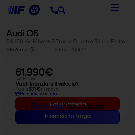
Audi Q5
Tdi 150 Kw Mhev+ S Tronic Quattro S Line Edition
In Arrivo ⓘ
Rif. Int. 266512
61.990€
IVA inclusa
Vuoi finanziare il veicolo?
Tua a
537€
al mese
Personalizza rata
Fai un'offerta
Permuta
la tua auto
Inserisci la targa