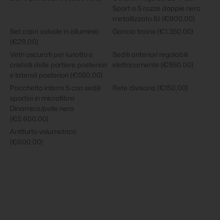
Sport a 5 razze doppie nero
metallizzato 8J (€900,00)
Set copri valvole in alluminio
Gancio traino (€1.350,00)
(€29,00)
Vetri oscurati per lunotto e
Sedili anteriori regolabili
cristalli delle portiere posteriori
elettricamente (€950,00)
e laterali posteriori (€550,00)
Pacchetto interni S con sedili
Rete divisoria (€150,00)
sportivi in microfibra
Dinamica/pelle nera
(€5.600,00)
Antifurto volumetrico
(€600,00)