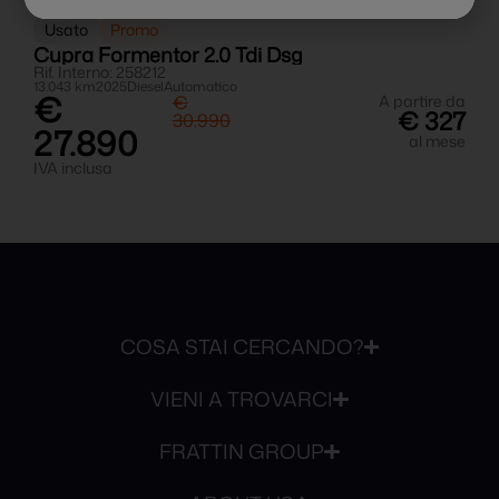
Usato
Promo
Cupra Formentor 2.0 Tdi Dsg
C
Rif. Interno: 258212
R
13.043 km
2025
Diesel
Automatico
1
€
da
€
A partire da
2
€ 327
30.990
27.890
I
se
al mese
IVA inclusa
COSA STAI CERCANDO?
VIENI A TROVARCI
FRATTIN GROUP