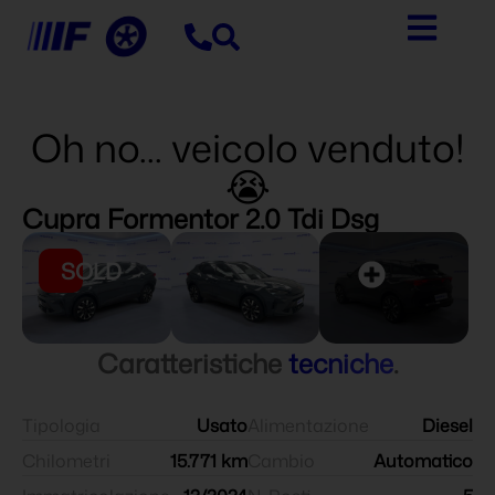
Oh no... veicolo venduto!
😭
Cupra Formentor 2.0 Tdi Dsg
SOLD
Caratteristiche
tecniche
.
Tipologia
Usato
Alimentazione
Diesel
Chilometri
15.771 km
Cambio
Automatico