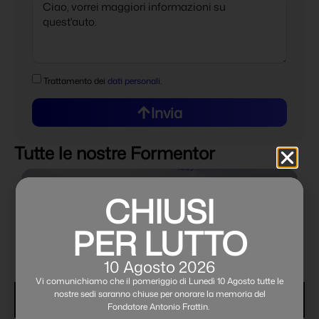
Trattamento dei
dati personali
.
Invia
Tutte le nostre Formentor
CHIUSI
PER LUTTO
10 Agosto 2026
Vi comunichiamo che il pomeriggio di Lunedì 10 Agosto tutte le
nostre sedi saranno chiuse per onorare la memoria del
Fondatore Antonio Frattin.