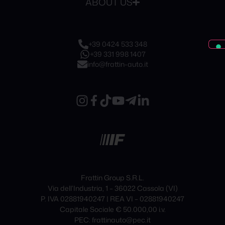
ABOUT US
+39 0424 533 348
+39 331 998 1407
info@frattin-auto.it
Frattin Group S.R.L.
Via dell’Industria, 1 – 36022 Cassola (VI)
P. IVA 02881940247 | REA VI – 02881940247
Capitale Sociale € 50.000,00 i.v.
PEC: frattinauto@pec.it