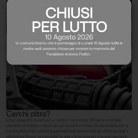
CHIUSI
PER LUTTO
10 Agosto 2026
Vi comunichiamo che il pomeriggio di Lunedì 10 Agosto tutte le
nostre sedi saranno chiuse per onorare la memoria del
Fondatore Antonio Frattin.
Cerchi altro?
la tua prossima avventura su quattro ruote inizia. Offriamo un’ampia
selezione di vetture e siamo qui per aiutarti a trovare quella perfetta per le
tue esigenze. Ogni veicolo è attentamente selezionato per offrire qualità e
affidabilità. Scopri la comodità, lo stile e le prestazioni che stai cercando.