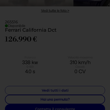
Vedi tutte le foto >
265516
Disponibile
Ferrari California Dct
126.990 €
Potenza
Velocità massima
338
 kw
310
 km/h
0-100
Cavalli
4.0
 s
0
 CV
Vedi tutti i dati
Hai una permuta?
Contatta il consulente