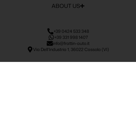
ABOUT US
+39 0424 533 348
+39 331 998 1407
info@frattin-auto.it
Via Dell'Industria 1, 36022 Cassola (VI)
Frattin Group S.R.L.
Via dell’Industria, 1 – 36022 Cassola (VI)
P. IVA 02881940247 | REA VI – 02881940247
Capitale Sociale € 50.000,00 i.v.