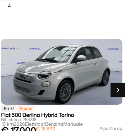
4
Km 0
Promo
Fiat 500 Berlina Hybrid Torino
F
Rif. Interno: 264318
R
10 km
2026
Elettrica/Benzina
Manuale
4
€ 17.000
€ 18.890
A partire da