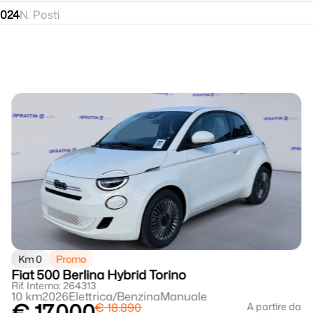
2024
N. Posti
Km 0
Promo
Fiat 500 Berlina Hybrid Torino
Rif. Interno: 264313
10 km
2026
Elettrica/Benzina
Manuale
€ 17.000
€ 18.890
A partire da