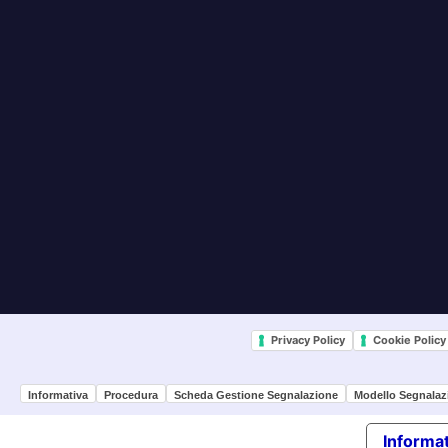
Privacy Policy
Cookie Policy
Informativa
Procedura
Scheda Gestione Segnalazione
Modello Segnalaz
Informat