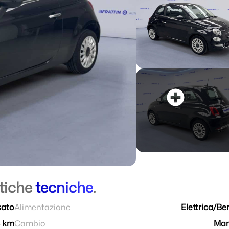
stiche
tecniche
.
sato
Alimentazione
Elettrica/Be
4 km
Cambio
Man