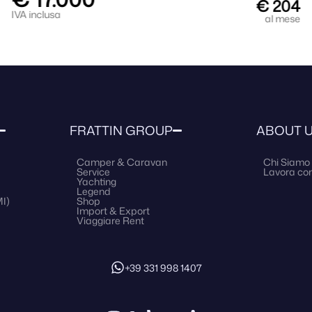
€ 204
IVA inclusa
al mese
FRATTIN GROUP
ABOUT 
Camper & Caravan
Chi Siamo
Service
Lavora con
Yachting
Legend
I)
Shop
Import & Export
Viaggiare Rent
+39 331 998 1407