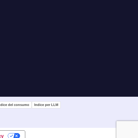
dice del consumo
Indice per LLM
cy