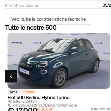
Immatricolazione
05/
Vedi tutte le caratteristiche tecniche
Tutte le nostre 500
Km 0
Promo
Fiat 500 Berlina Hybrid Torino
Rif. Interno: 264317
10 km
2026
Elettrica/Benzina
Manuale
€ 17.000
da
€ 18.890
A partire da