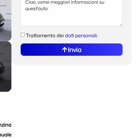
Trattamento dei
dati personali
.
Invia
nzina
uale