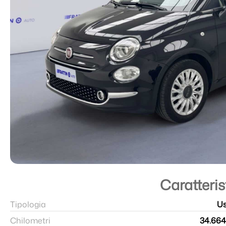
Caratteri
Tipologia
U
Chilometri
34.66