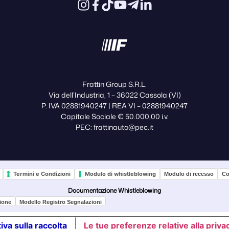
Frattin Group S.R.L.
Via dell’Industria, 1 – 36022 Cassola (VI)
P. IVA 02881940247 | REA VI – 02881940247
Capitale Sociale € 50.000,00 i.v.
PEC: frattinauto@pec.it
Termini e Condizioni
Modulo di whistleblowing
Modulo di recesso
Co
Documentazione Whistleblowing
ione
Modello Registro Segnalazioni
iva sulla raccolta
Le tue preferenze relative alla priva