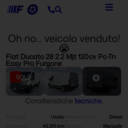
Oh no... veicolo venduto!
😭
Fiat Ducato 28 2.2 Mjt 120cv Pc-Tn
Easy Pro Furgone
SOLD
Caratteristiche
tecniche
.
Tipologia
Usato
Alimentazione
Diesel
Chilometri
43.251 km
Cambio
Manuale