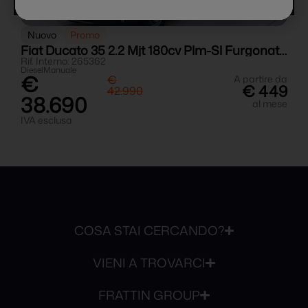
Nuovo
Promo
 2.2 Mjt 180cv Plm-Sl Furgonato Maxi Con Sponda Elettroidraulica
Fiat Ducato 35 2.2 Mjt 180cv Plm-Sl Furgonato Maxi Con Sponda Elettroidraulica
F
Rif. Interno: 265362
R
Diesel
Manuale
1
€
da
€
A partire da
9
€ 449
42.990
38.690
se
al mese
IVA esclusa
I
COSA STAI CERCANDO?
VIENI A TROVARCI
FRATTIN GROUP