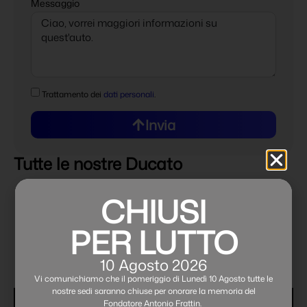
Messaggio
Trattamento dei
dati personali
.
Invia
Tutte le nostre Ducato
CHIUSI
PER LUTTO
10 Agosto 2026
Vi comunichiamo che il pomeriggio di Lunedì 10 Agosto tutte le
nostre sedi saranno chiuse per onorare la memoria del
Fondatore Antonio Frattin.