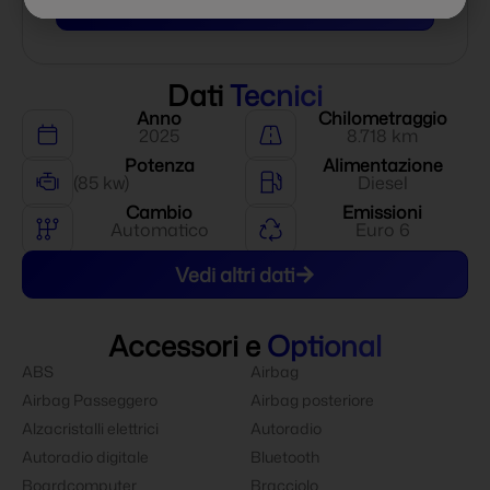
Inserisci la targa
Dati
Tecnici
Anno
Chilometraggio
2025
8.718 km
Potenza
Alimentazione
(85 kw)
Diesel
Cambio
Emissioni
Automatico
Euro 6
Vedi altri dati
Accessori e
Optional
ABS
Airbag
Airbag Passeggero
Airbag posteriore
Alzacristalli elettrici
Autoradio
Autoradio digitale
Bluetooth
Boardcomputer
Bracciolo