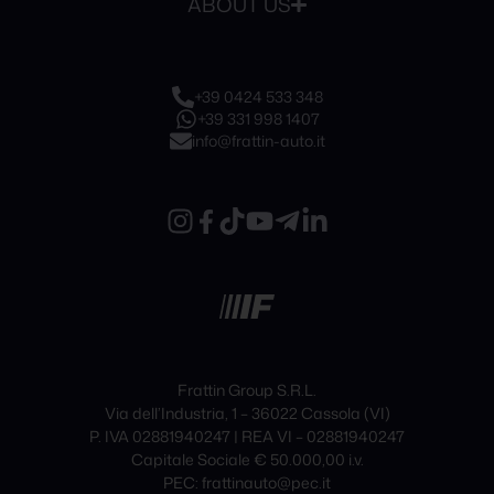
ABOUT US
+39 0424 533 348
+39 331 998 1407
info@frattin-auto.it
Frattin Group S.R.L.
Via dell’Industria, 1 – 36022 Cassola (VI)
P. IVA 02881940247 | REA VI – 02881940247
Capitale Sociale € 50.000,00 i.v.
PEC: frattinauto@pec.it