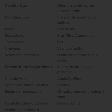
Cerchi in lega
Chiusura centralizzata
telecomandata
Climatizzatore
Freno di stazionamento
elettrico
Isofix
Luci diurne
Servosterzo
Start/Stop Automatico
Touch screen
USB
Vivavoce
Volante in pelle
Volante multifunzione
Controllo elettronico della
corsia
Sensori di parcheggio anteriori
Sensori di parcheggio
posteriori
Android Auto
Apple CarPlay
Specchietti laterali elettrici
Ruotino
Sistema di navigazione
Climatizzatore automatico, 2
zone
Controllo automatico clima
Cruise Control
Limitatore di velocità