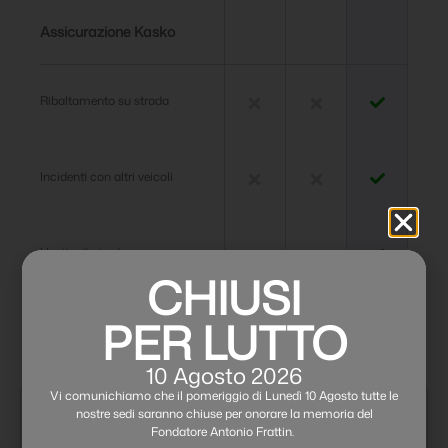
Assicurazione Kasko
Ribaltamento su strada
Incidenti con altri veicoli
Uscita di strada
CHIUSI
PER LUTTO
Urti con ostacoli fissi e mobili
10 Agosto 2026
Vi comunichiamo che il pomeriggio di Lunedì 10 Agosto tutte le
Permuta
la tua auto
nostre sedi saranno chiuse per onorare la memoria del
Fondatore Antonio Frattin.