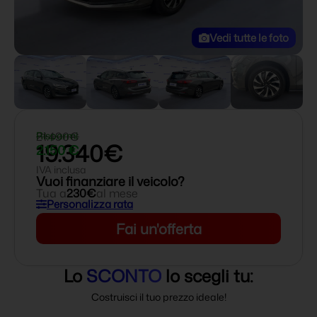
Vedi tutte le foto
21.490€
Risparmi
19.340€
2.150 €
IVA inclusa
Vuoi finanziare il veicolo?
Tua a
230€
al mese
Personalizza rata
Fai un'offerta
Lo
SCONTO
lo scegli tu:
Costruisci il tuo prezzo ideale!