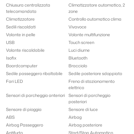
Chiusura centralizzata
Climatizzatore automatico, 2
telecomandata
zone
Climatizzatore
Controllo automatico clima
Sedili riscaldati
Vivavoce
Volante in pelle
Volante multifunzione
USB
Touch screen
Volante riscaldabile
Luci diurne
Isofix
Bluetooth
Boardcomputer
Bracciolo
Sedile passeggero ribaltabile
Sedile posteriore sdoppiato
Fari LED
Freno di stazionamento
elettrico
Sensori di parcheggio anteriori
Sensori di parcheggio
posteriori
Sensore di pioggia
Sensore di luce
ABS
Airbag
Airbag Passeggero
Airbag posteriore
Antifurto
Start/Stop Automatico