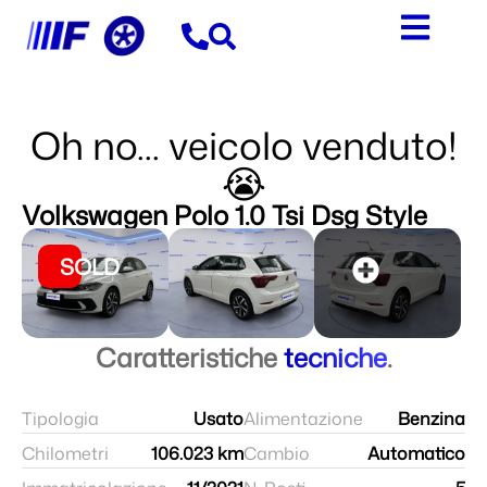
Oh no... veicolo venduto!
😭
Volkswagen Polo 1.0 Tsi Dsg Style
SOLD
Caratteristiche
tecniche
.
Tipologia
Usato
Alimentazione
Benzina
Chilometri
106.023 km
Cambio
Automatico