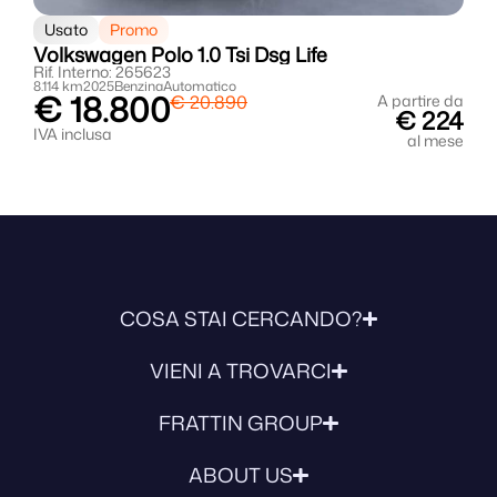
Usato
Promo
Volkswagen Polo 1.0 Tsi Dsg Life
V
Rif. Interno: 265623
R
8.114 km
2025
Benzina
Automatico
6
€ 18.800
da
€ 20.890
A partire da
4
€ 224
IVA inclusa
I
se
al mese
COSA STAI CERCANDO?
VIENI A TROVARCI
FRATTIN GROUP
ABOUT US