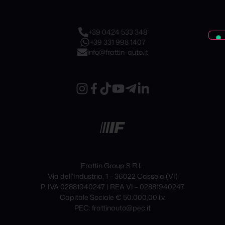
+39 0424 533 348
+39 331 998 1407
info@frattin-auto.it
Frattin Group S.R.L.
Via dell’Industria, 1 – 36022 Cassola (VI)
P. IVA 02881940247 | REA VI – 02881940247
Capitale Sociale € 50.000,00 i.v.
PEC: frattinauto@pec.it