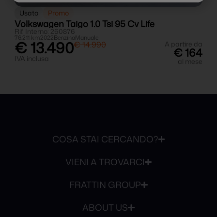
Usato
Promo
Volkswagen Taigo 1.0 Tsi 95 Cv Life
V
Rif. Interno: 260876
R
76.211 km
2022
Benzina
Manuale
7
€ 13.490
da
€ 14.990
A partire da
4
€ 164
IVA inclusa
I
se
al mese
COSA STAI CERCANDO?
VIENI A TROVARCI
FRATTIN GROUP
ABOUT US