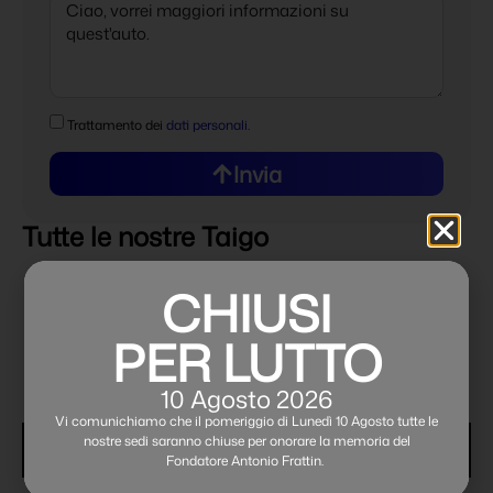
Trattamento dei
dati personali
.
Invia
Tutte le nostre Taigo
CHIUSI
PER LUTTO
10 Agosto 2026
Vi comunichiamo che il pomeriggio di Lunedì 10 Agosto tutte le
nostre sedi saranno chiuse per onorare la memoria del
Fondatore Antonio Frattin.