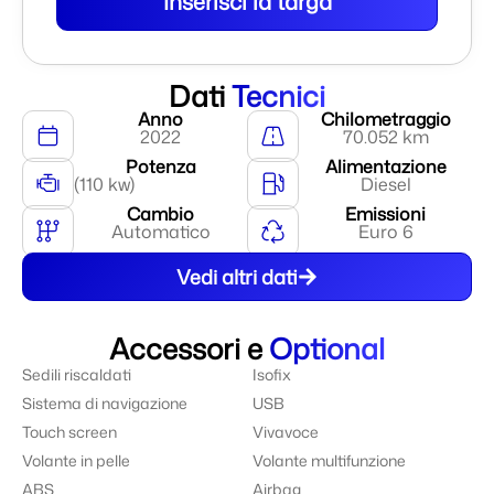
Inserisci la targa
Dati
Tecnici
Anno
Chilometraggio
2022
70.052 km
Potenza
Alimentazione
(110 kw)
Diesel
Cambio
Emissioni
Automatico
Euro 6
Vedi altri dati
Accessori e
Optional
Sedili riscaldati
Isofix
Sistema di navigazione
USB
Touch screen
Vivavoce
Volante in pelle
Volante multifunzione
ABS
Airbag