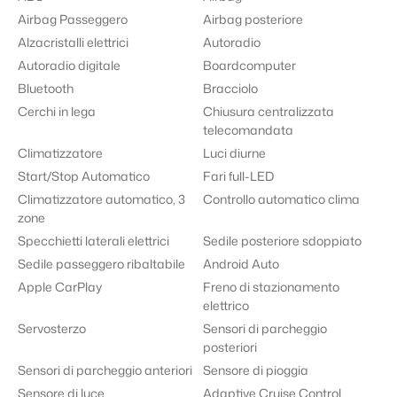
Airbag Passeggero
Airbag posteriore
Alzacristalli elettrici
Autoradio
Autoradio digitale
Boardcomputer
Bluetooth
Bracciolo
Cerchi in lega
Chiusura centralizzata
telecomandata
Climatizzatore
Luci diurne
Start/Stop Automatico
Fari full-LED
Climatizzatore automatico, 3
Controllo automatico clima
zone
Specchietti laterali elettrici
Sedile posteriore sdoppiato
Sedile passeggero ribaltabile
Android Auto
Apple CarPlay
Freno di stazionamento
elettrico
Servosterzo
Sensori di parcheggio
posteriori
Sensori di parcheggio anteriori
Sensore di pioggia
Sensore di luce
Adaptive Cruise Control