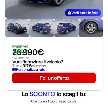
Vedi tutte le foto
29.990€
Risparmi
26.990€
3.000 €
IVA inclusa
Vuoi finanziare il veicolo?
Tua a
317€
al mese
Personalizza rata
Fai un'offerta
Lo
SCONTO
lo scegli tu:
Costruisci il tuo prezzo ideale!