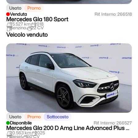
Usato
Promo
Venduta
Rif. Interno: 266518
Mercedes Gla 180 Sport
75.527 km
2018
Benzina
122 CV
Veicolo venduto
Usato
Promo
Sottocosto
Disponibile
Rif. Interno: 266527
Mercedes Gla 200 D Amg Line Advanced Plus Auto
20.563 km
2025
Diesel
150 CV