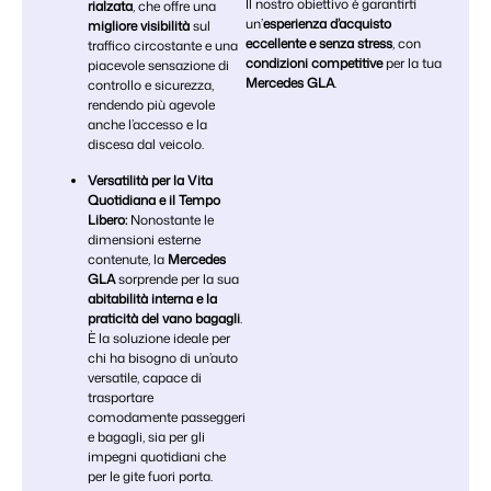
Il nostro obiettivo è garantirti
rialzata
, che offre una
un’
esperienza d’acquisto
migliore visibilità
sul
eccellente e senza stress
, con
traffico circostante e una
condizioni competitive
per la tua
piacevole sensazione di
Mercedes GLA
.
controllo e sicurezza,
rendendo più agevole
anche l’accesso e la
discesa dal veicolo.
Versatilità per la Vita
Quotidiana e il Tempo
Libero:
Nonostante le
dimensioni esterne
contenute, la
Mercedes
GLA
sorprende per la sua
abitabilità interna e la
praticità del vano bagagli
.
È la soluzione ideale per
chi ha bisogno di un’auto
versatile, capace di
trasportare
comodamente passeggeri
e bagagli, sia per gli
impegni quotidiani che
per le gite fuori porta.