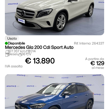
Usato
Disponibile
Rif. Interno: 264337
Mercedes Gla 200 Cdi Sport Auto
167.357 km
2014
Diesel
136 CV
€ 13.890
A partire da
€ 129
IVA assolta
al mese