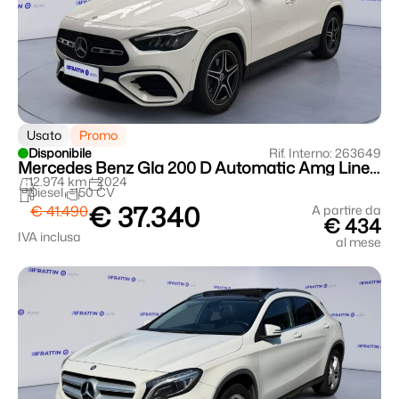
Usato
Promo
Disponibile
Rif. Interno: 263649
Mercedes Benz Gla 200 D Automatic Amg Line Advanced Plus
12.974 km
2024
Diesel
150 CV
€ 37.340
€ 41.490
A partire da
€ 434
IVA inclusa
al mese