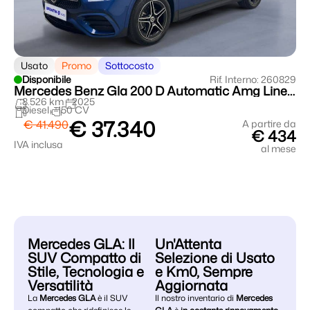
Usato
Promo
Sottocosto
Disponibile
Rif. Interno: 260829
Mercedes Benz Gla 200 D Automatic Amg Line Advanced Plus
8.526 km
2025
Diesel
150 CV
€ 37.340
€ 41.490
A partire da
€ 434
IVA inclusa
al mese
Mercedes GLA: Il
Un'Attenta
SUV Compatto di
Selezione di Usato
Stile, Tecnologia e
e Km0, Sempre
Versatilità
Aggiornata
La
Mercedes GLA
è il SUV
Il nostro inventario di
Mercedes