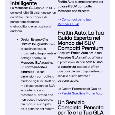
Intelligente
Frattin Auto
ci impegneremo per
trovare il SUV compatto
La
Mercedes GLA
non è un SUV
Mercedes che fa per te.
come gli altri. Si distingue per un
carattere unico, capace di
>> Contattaci per la tua
combinare eleganza
Mercedes GLA!
metropolitana e un pizzico di
audacia.
Frattin Auto: La Tua
Guida Esperta nel
Design Esterno Che
Mondo dei SUV
Cattura lo Sguardo:
Con
Compatti Premium
le sue linee tese, la
Scegliere
Frattin Auto
per la tua
mascherina imponente e i
Mercedes GLA
significa affidarsi
dettagli sportivi, la
a professionisti con
oltre 40 anni
Mercedes GLA
esprime
di esperienza
, capaci di offrirti
un
carattere forte e
una consulenza trasparente e un
dinamico
. Le sue
servizio clienti attento e
dimensioni compatte la
personalizzato.
rendono agile nel traffico,
ma il suo design da SUV
La Nostra Promessa di Qualità
le conferisce una
>> Perchè Scegliere Frattin Auto
presenza su strada che
non passa inosservata,
Un Servizio
più matura e scolpita
Completo, Pensato
nelle generazioni recenti.
per Te e la Tua GLA