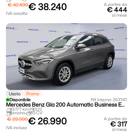
€ 38.240
€ 42.490
A partire da
€ 444
IVA assolta
al mese
Usato
Promo
Disponibile
Rif. Interno: 263747
Mercedes Benz Gla 200 Automatic Business Extra
45.177 km
2022
Benzina
163 CV
€ 26.990
€ 29.990
A partire da
€ 317
IVA inclusa
al mese