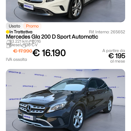
Usato
Promo
In Trattativa
Rif. Interno: 265652
Mercedes Gla 200 D Sport Automatic
83.221 km
2016
Diesel
136 CV
€ 16.190
€ 17.990
A partire da
€ 195
IVA assolta
al mese