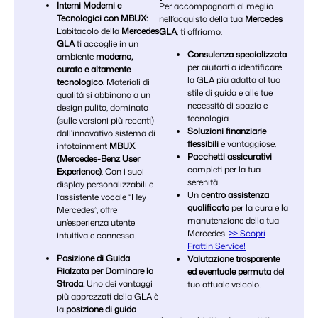
Interni Moderni e
Per accompagnarti al meglio
Tecnologici con MBUX:
nell’acquisto della tua
Mercedes
L’abitacolo della
Mercedes
GLA
, ti offriamo:
GLA
ti accoglie in un
Consulenza specializzata
ambiente
moderno,
per aiutarti a identificare
curato e altamente
la GLA più adatta al tuo
tecnologico
. Materiali di
stile di guida e alle tue
qualità si abbinano a un
necessità di spazio e
design pulito, dominato
tecnologia.
(sulle versioni più recenti)
Soluzioni finanziarie
dall’innovativo sistema di
flessibili
e vantaggiose.
infotainment
MBUX
Pacchetti assicurativi
(Mercedes-Benz User
completi per la tua
Experience)
. Con i suoi
serenità.
display personalizzabili e
Un
centro assistenza
l’assistente vocale “Hey
qualificato
per la cura e la
Mercedes”, offre
manutenzione della tua
un’esperienza utente
Mercedes.
>> Scopri
intuitiva e connessa.
Frattin Service!
Posizione di Guida
Valutazione trasparente
Rialzata per Dominare la
ed eventuale permuta
del
Strada:
Uno dei vantaggi
tuo attuale veicolo.
più apprezzati della GLA è
la
posizione di guida