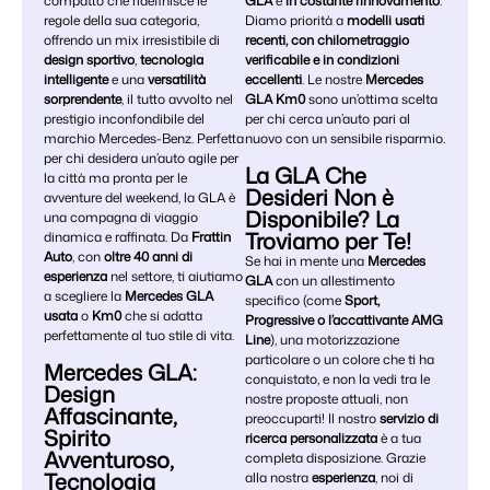
compatto che ridefinisce le
GLA
è
in costante rinnovamento
.
regole della sua categoria,
Diamo priorità a
modelli usati
offrendo un mix irresistibile di
recenti, con chilometraggio
design sportivo
,
tecnologia
verificabile e in condizioni
intelligente
e una
versatilità
eccellenti
. Le nostre
Mercedes
sorprendente
, il tutto avvolto nel
GLA Km0
sono un’ottima scelta
prestigio inconfondibile del
per chi cerca un’auto pari al
marchio Mercedes-Benz. Perfetta
nuovo con un sensibile risparmio.
per chi desidera un’auto agile per
La GLA Che
la città ma pronta per le
Desideri Non è
avventure del weekend, la GLA è
Disponibile? La
una compagna di viaggio
Troviamo per Te!
dinamica e raffinata. Da
Frattin
Auto
, con
oltre 40 anni di
Se hai in mente una
Mercedes
esperienza
nel settore, ti aiutiamo
GLA
con un allestimento
a scegliere la
Mercedes GLA
specifico (come
Sport,
usata
o
Km0
che si adatta
Progressive o l’accattivante AMG
perfettamente al tuo stile di vita.
Line
), una motorizzazione
particolare o un colore che ti ha
Mercedes GLA:
conquistato, e non la vedi tra le
Design
nostre proposte attuali, non
Affascinante,
preoccuparti! Il nostro
servizio di
Spirito
ricerca personalizzata
è a tua
Avventuroso,
completa disposizione. Grazie
Tecnologia
alla nostra
esperienza
, noi di