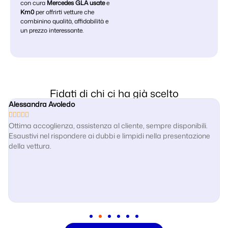
con cura
Mercedes GLA usate
e
Km0
per offrirti vetture che
combinino qualità, affidabilità e
un prezzo interessante.
Fidati di chi ci ha già scelto
Roberto Pasqualotto





Piú che positiva , dalla visione dell'auto in concessionaria, per la
gentilezza dello staff e per tutte le fasi dell'acquisto.Grazie