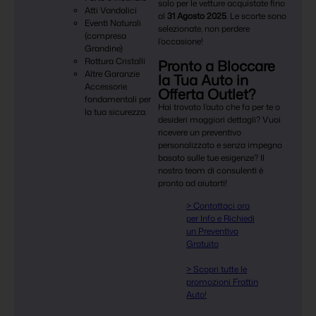
solo per le vetture acquistate fino
Atti Vandalici
al
31 Agosto 2025
. Le scorte sono
Eventi Naturali
selezionate, non perdere
(compresa
l’occasione!
Grandine)
Rottura Cristalli
Pronto a Bloccare
Altre Garanzie
la Tua Auto in
Accessorie
Offerta Outlet?
fondamentali per
Hai trovato l’auto che fa per te o
la tua sicurezza.
desideri maggiori dettagli? Vuoi
ricevere un preventivo
personalizzato e senza impegno
basato sulle tue esigenze? Il
nostro team di consulenti è
pronto ad aiutarti!
> Contattaci ora
per Info e Richiedi
un Preventivo
Gratuito
> Scopri tutte le
promozioni Frattin
Auto!