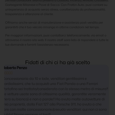
perfette condizioni. Siamo presenti a Cassola, Vicenza, Altivole, Cittadella,
Garbagante Milanese e Piove di Sacco. Con Frattin Auto, puoi contare su
un’esperienza di acquisto senza stress, caratterizzata da professionalità,
trasparenza e attenzione al cliente.
Offriamo anche servizi di manutenzione e assistenza post-vendita per
garantirti che il tuo veicolo rimanga in ottime condizioni nel tempo.
Per maggiori informazioni, puoi contattarci telefonicamente, via email o
attraverso il nostro sito web. Il nostro staff sarà lieto di rispondere a tutte le
tue domande e fornirti l’assistenza necessaria.
Fidati di chi ci ha già scelto
Alessandra Avoledo





Ottima accoglienza, assistenza al cliente, sempre disponibili.
Esaustivi nel rispondere ai dubbi e limpidi nella presentazione
a!!
della vettura.
te
i
no