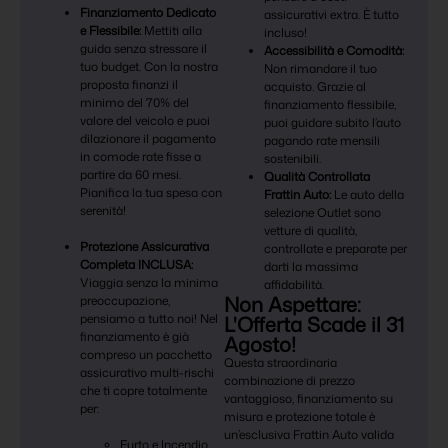
Finanziamento Dedicato
assicurativi extra. È tutto
e Flessibile:
Mettiti alla
incluso!
guida senza stressare il
Accessibilità e Comodità:
tuo budget. Con la nostra
Non rimandare il tuo
proposta finanzi il
acquisto. Grazie al
minimo del 70% del
finanziamento flessibile,
valore del veicolo e puoi
puoi guidare subito l’auto
dilazionare il pagamento
pagando rate mensili
in comode rate fisse a
sostenibili.
partire da 60 mesi.
Qualità Controllata
Pianifica la tua spesa con
Frattin Auto:
Le auto della
serenità!
selezione Outlet sono
vetture di qualità,
Protezione Assicurativa
controllate e preparate per
Completa INCLUSA:
darti la massima
Viaggia senza la minima
affidabilità.
Non Aspettare:
preoccupazione,
pensiamo a tutto noi! Nel
L'Offerta Scade il 31
finanziamento è già
Agosto!
compreso un pacchetto
Questa straordinaria
assicurativo multi-rischi
combinazione di prezzo
che ti copre totalmente
vantaggioso, finanziamento su
per:
misura e protezione totale è
un’esclusiva Frattin Auto valida
Furto e Incendio