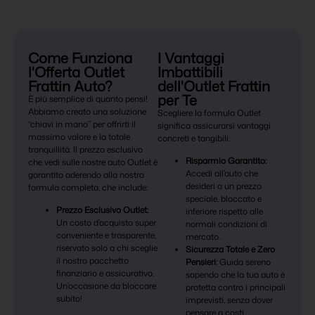
Come Funziona
I Vantaggi
l'Offerta Outlet
Imbattibili
Frattin Auto?
dell'Outlet Frattin
per Te
È più semplice di quanto pensi!
Abbiamo creato una soluzione
Scegliere la formula Outlet
“chiavi in mano” per offrirti il
significa assicurarsi vantaggi
massimo valore e la totale
concreti e tangibili:
tranquillità. Il prezzo esclusivo
Risparmio Garantito:
che vedi sulle nostre auto Outlet è
Accedi all’auto che
garantito aderendo alla nostra
desideri a un prezzo
formula completa, che include:
speciale, bloccato e
Prezzo Esclusivo Outlet:
inferiore rispetto alle
Un costo d’acquisto super
normali condizioni di
conveniente e trasparente,
mercato.
riservato solo a chi sceglie
Sicurezza Totale e Zero
il nostro pacchetto
Pensieri:
Guida sereno
finanziario e assicurativo.
sapendo che la tua auto è
Un’occasione da bloccare
protetta contro i principali
subito!
imprevisti, senza dover
pensare a costi