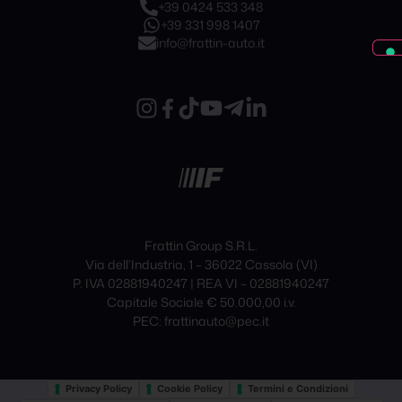
+39 0424 533 348
+39 331 998 1407
info@frattin-auto.it
Frattin Group S.R.L.
Via dell’Industria, 1 – 36022 Cassola (VI)
P. IVA 02881940247 | REA VI – 02881940247
Capitale Sociale € 50.000,00 i.v.
PEC: frattinauto@pec.it
Privacy Policy
Cookie Policy
Termini e Condizioni