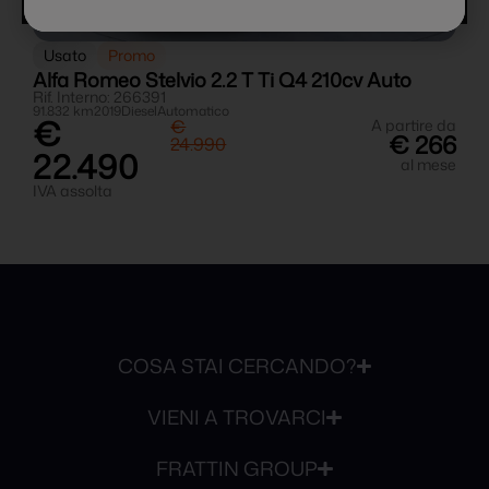
Usato
Promo
o
Alfa Romeo Stelvio 2.2 T Ti Q4 210cv Auto
Rif. Interno: 266391
R
91.832 km
2019
Diesel
Automatico
5
€
da
€
A partire da
7
€ 266
24.990
22.490
I
se
al mese
IVA assolta
COSA STAI CERCANDO?
VIENI A TROVARCI
FRATTIN GROUP