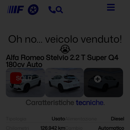
Oh no... veicolo venduto!
😭
Alfa Romeo Stelvio 2.2 T Super Q4
180cv Auto
SOLD
Caratteristiche
tecniche
.
Tipologia
Usato
Alimentazione
Diesel
Chilometri
126.942 km
Cambio
Automatico