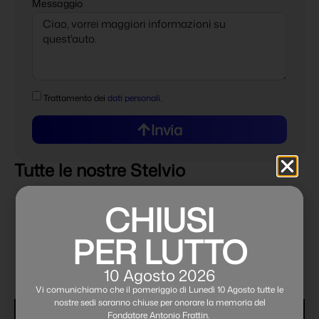
Messaggio
Trattamento dei
dati personali
.
Invia
Tutte le nostre Stelvio
CHIUSI
PER LUTTO
10 Agosto 2026
Vi comunichiamo che il pomeriggio di Lunedì 10 Agosto tutte le
nostre sedi saranno chiuse per onorare la memoria del
Fondatore Antonio Frattin.