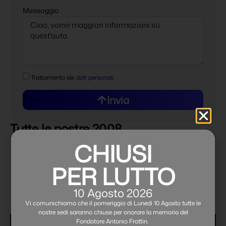
Messaggio
Trattamento dei
dati personali
.
Invia
Tutte le nostre 2008
CHIUSI
PER LUTTO
10 Agosto 2026
Vi comunichiamo che il pomeriggio di Lunedì 10 Agosto tutte le
nostre sedi saranno chiuse per onorare la memoria del
Fondatore Antonio Frattin.