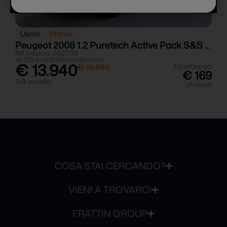
Usato
Promo
Peugeot 2008 1.2 Puretech Active Pack S&S 130cv
P
Rif. Interno: 262708
R
48.353 km
2021
Benzina
Manuale
2
€ 13.940
da
€ 15.490
A partire da
5
€ 169
IVA assolta
I
se
al mese
COSA STAI CERCANDO?
VIENI A TROVARCI
FRATTIN GROUP