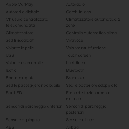
Apple CarPlay
Autoradio
Autoradio digitale
Cerchi in lega
Chiusura centralizzata
Climatizzatore automatico, 2
telecomandata
zone
Climatizzatore
Controllo automatico clima
Sedili riscaldati
Vivavoce
Volante in pelle
Volante multifunzione
USB
Touch screen
Volante riscaldabile
Luci diurne
Isofix
Bluetooth
Boardcomputer
Bracciolo
Sedile passeggero ribaltabile
Sedile posteriore sdoppiato
Fari LED
Freno di stazionamento
elettrico
Sensori di parcheggio anteriori
Sensori di parcheggio
posteriori
Sensore di pioggia
Sensore di luce
ABS
Airbag