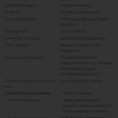
Airbag Passeggero
Airbag posteriore
Antifurto
Start/Stop Automatico
Supporto lombare
Telecamera per parcheggio
assistito
Sedili sportivi
Cruise Control
Limitatore di velocità
Specchietti laterali elettrici
360° camera
Peugeot Connect SOS &
Assistance
Parabrezza riscaldato
Touchscreen centrale
capacitivo da 10” con Wireless
Mirror Screen (Apple
CarPlay/Android Auto)
Climatizzatore automatico bi-
Cerchi in lega 17″ Halong
zona
Comfort Pack comprende:
Sedili riscaldabili
Volante riscaldato
Sedili conducente con
supporto lombare elettrico a
4 vie e regolazione cuscino
Sedile passeggero con
Pack Access: comprende: