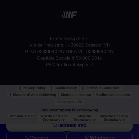
Frattin Group S.R.L.
Via dell’Industria, 1 – 36022 Cassola (VI)
P. IVA 02881940247 | REA VI – 02881940247
Capitale Sociale € 50.000,00 i.v.
PEC: frattinauto@pec.it
Privacy Policy
Cookie Policy
Termini e Condizioni
Modulo di whistleblowing
Modulo di recesso
Codice del consumo
Indice per LLM
Documentazione Whistleblowing
Informativa
Procedura
Scheda Gestione
Modello
Modello Registro
Segnalazione
Segnalazione
Segnalazioni
Richiedi info
Le tue preferenze relative alla privacy
Chiama
Whatsapp