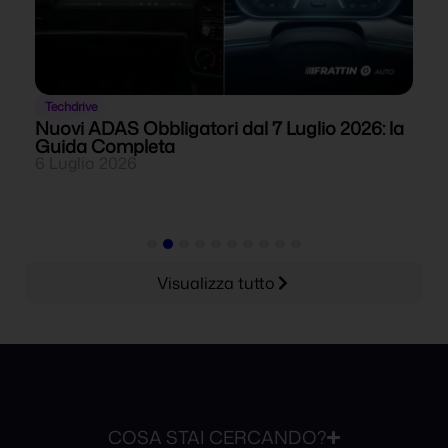
Techdrive
Nuovi ADAS Obbligatori dal 7 Luglio 2026: la
V
Guida Completa
r
6 Luglio 2026
1
Visualizza tutto
COSA STAI CERCANDO?