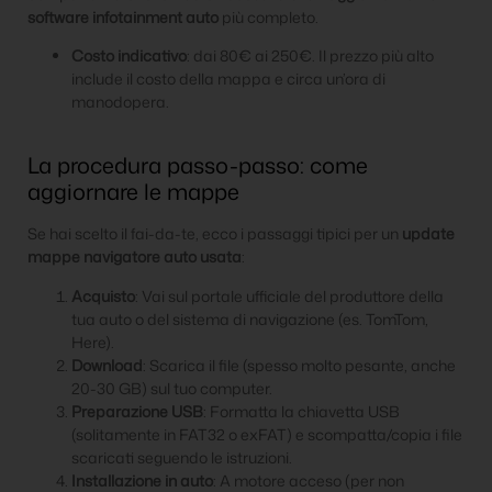
software infotainment auto
più completo.
Costo indicativo
: dai 80€ ai 250€. Il prezzo più alto
include il costo della mappa e circa un’ora di
manodopera.
La procedura passo-passo: come
aggiornare le mappe
Se hai scelto il fai-da-te, ecco i passaggi tipici per un
update
mappe navigatore auto usata
:
Acquisto
: Vai sul portale ufficiale del produttore della
tua auto o del sistema di navigazione (es. TomTom,
Here).
Download
: Scarica il file (spesso molto pesante, anche
20-30 GB) sul tuo computer.
Preparazione USB
: Formatta la chiavetta USB
(solitamente in FAT32 o exFAT) e scompatta/copia i file
scaricati seguendo le istruzioni.
Installazione in auto
: A motore acceso (per non