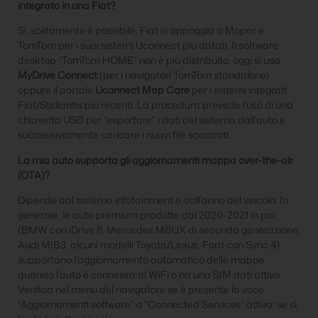
integrato in una Fiat?
Sì, solitamente è possibile. Fiat si appoggia a Mopar e
TomTom per i suoi sistemi Uconnect più datati. Il software
desktop “TomTom HOME” non è più distribuito; oggi si usa
MyDrive Connect
(per i navigatori TomTom standalone)
oppure il portale
Uconnect Map Care
per i sistemi integrati
Fiat/Stellantis più recenti. La procedura prevede l’uso di una
chiavetta USB per “esportare” i dati del sistema dall’auto e
successivamente caricare i nuovi file scaricati.
La mia auto supporta gli aggiornamenti mappa over-the-air
(OTA)?
Dipende dal sistema infotainment e dall’anno del veicolo. In
generale, le auto premium prodotte dal 2020-2021 in poi
(BMW con iDrive 8, Mercedes MBUX di seconda generazione,
Audi MIB3, alcuni modelli Toyota/Lexus, Ford con Sync 4)
supportano l’aggiornamento automatico delle mappe
quando l’auto è connessa al WiFi o ha una SIM dati attiva.
Verifica nel menu del navigatore se è presente la voce
“Aggiornamenti software” o “Connected Services” attiva: se sì,