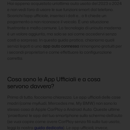
Hai appena acquistato un’ottima auto usata del 2023 o 2024
e non vedi l’ora di usare le sue funzioni smart dal telefono.
Scarichi l’app ufficiale, inserisci i dati e… o ti chiede un
pagamento o non riconosce il veicolo. È una situazione
frustrante e molto comune. La tecnologia di un’auto moderna
è un valore aggiunto, ma solo se sai come accedervi senza
costi a sorpresa. In questa guida pratica, chiariamo quali
servizi legati a una
app auto connessa
rimangono gratuiti per
i secondi proprietari e come effettuare la configurazione
corretta.
Cosa sono le App Ufficiali e a cosa
servono davvero?
Prima di tutto, facciamo chiarezza. Le app ufficiali delle case
madri (come myAudi, Mercedes me, My BMW) non sono la
stessa cosa di Apple CarPlay o Android Auto. Queste ultime
‘proiettano’ le app del tuo smartphone sullo schermo dell’auto
(se vuoi capire come avere CarPlay senza fili sulla tua usata,
leggi la nostra
guida dedicata
). Le app ufficiali, invece,