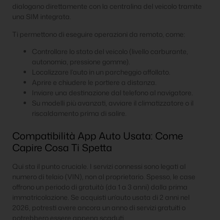
dialogano direttamente con la centralina del veicolo tramite
una SIM integrata.
Ti permettono di eseguire operazioni da remoto, come:
Controllare lo stato del veicolo (livello carburante,
autonomia, pressione gomme).
Localizzare l’auto in un parcheggio affollato.
Aprire e chiudere le portiere a distanza.
Inviare una destinazione dal telefono al navigatore.
Su modelli più avanzati, avviare il climatizzatore o il
riscaldamento prima di salire.
Compatibilità App Auto Usata: Come
Capire Cosa Ti Spetta
Qui sta il punto cruciale. I servizi connessi sono legati al
numero di telaio (VIN), non al proprietario. Spesso, le case
offrono un periodo di gratuità (da 1 a 3 anni) dalla prima
immatricolazione. Se acquisti un’auto usata di 2 anni nel
2026, potresti avere ancora un anno di servizi gratuiti o
potrebbero essere appena scaduti.