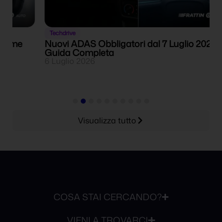
Techdrive
Nuovi ADAS Obbligatori dal 7 Luglio 2026: la
A
Guida Completa
C
6 Luglio 2026
2
Visualizza tutto
COSA STAI CERCANDO?
VIENI A TROVARCI