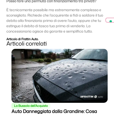
Posso fare una permuta con finanziamento tra privati?
È tecnicamente possibile ma estremamente complesso e
sconsigliato. Richiede che l’acquirente si fidi a saldare il tuo
debito alla finanziaria prima di avere l’auto, oppure che tu
estingua il debito di tasca tua prima di venderla. La
concessionaria agisce da garante e semplifica tutto.
Articolo di Frattin Auto.
Articoli correlati
La Bussola dell'Acquisto
ni
Auto Danneggiata dalla Grandine: Cosa
Q