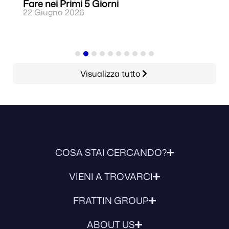
Fare nei Primi 5 Giorni
S
22 Giugno 2026
2
Visualizza tutto
COSA STAI CERCANDO?
VIENI A TROVARCI
FRATTIN GROUP
ABOUT US