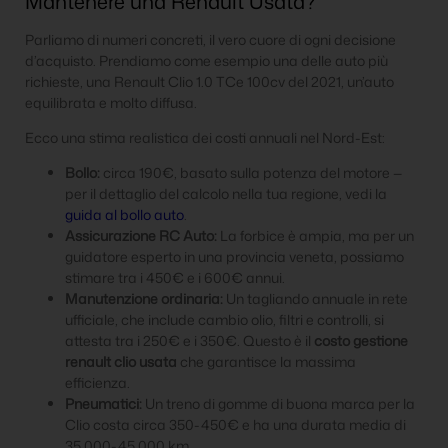
Mantenere una Renault Usata?
Parliamo di numeri concreti, il vero cuore di ogni decisione
d’acquisto. Prendiamo come esempio una delle auto più
richieste, una Renault Clio 1.0 TCe 100cv del 2021, un’auto
equilibrata e molto diffusa.
Ecco una stima realistica dei costi annuali nel Nord-Est:
Bollo:
circa 190€, basato sulla potenza del motore —
per il dettaglio del calcolo nella tua regione, vedi la
guida al bollo auto
.
Assicurazione RC Auto:
La forbice è ampia, ma per un
guidatore esperto in una provincia veneta, possiamo
stimare tra i 450€ e i 600€ annui.
Manutenzione ordinaria:
Un tagliando annuale in rete
ufficiale, che include cambio olio, filtri e controlli, si
attesta tra i 250€ e i 350€. Questo è il
costo gestione
renault clio usata
che garantisce la massima
efficienza.
Pneumatici:
Un treno di gomme di buona marca per la
Clio costa circa 350-450€ e ha una durata media di
35.000-45.000 km.