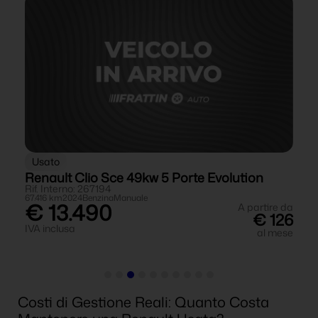
Usato
Renault Clio Sce 49kw 5 Porte Evolution
Rif. Interno: 267194
Ri
67.416 km
2024
Benzina
Manuale
12
€ 13.490
 da
A partire da
13
€ 126
IVA inclusa
ese
al mese
IV
Costi di Gestione Reali: Quanto Costa