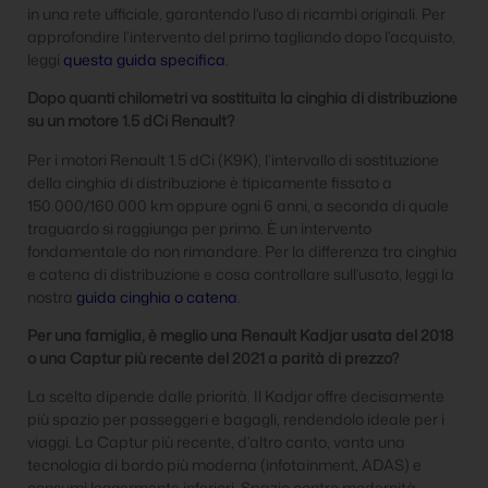
in una rete ufficiale, garantendo l’uso di ricambi originali. Per
approfondire l’intervento del primo tagliando dopo l’acquisto,
leggi
questa guida specifica
.
Dopo quanti chilometri va sostituita la cinghia di distribuzione
su un motore 1.5 dCi Renault?
Per i motori Renault 1.5 dCi (K9K), l’intervallo di sostituzione
della cinghia di distribuzione è tipicamente fissato a
150.000/160.000 km oppure ogni 6 anni, a seconda di quale
traguardo si raggiunga per primo. È un intervento
fondamentale da non rimandare. Per la differenza tra cinghia
e catena di distribuzione e cosa controllare sull’usato, leggi la
nostra
guida cinghia o catena
.
Per una famiglia, è meglio una Renault Kadjar usata del 2018
o una Captur più recente del 2021 a parità di prezzo?
La scelta dipende dalle priorità. Il Kadjar offre decisamente
più spazio per passeggeri e bagagli, rendendolo ideale per i
viaggi. La Captur più recente, d’altro canto, vanta una
tecnologia di bordo più moderna (infotainment, ADAS) e
consumi leggermente inferiori. Spazio contro modernità.