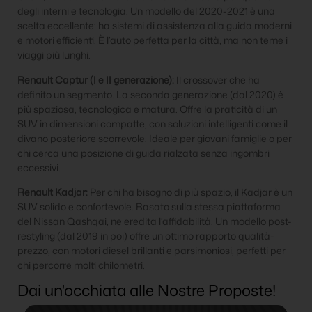
degli interni e tecnologia. Un modello del 2020-2021 è una
scelta eccellente: ha sistemi di assistenza alla guida moderni
e motori efficienti. È l’auto perfetta per la città, ma non teme i
viaggi più lunghi.
Renault Captur (I e II generazione):
Il crossover che ha
definito un segmento. La seconda generazione (dal 2020) è
più spaziosa, tecnologica e matura. Offre la praticità di un
SUV in dimensioni compatte, con soluzioni intelligenti come il
divano posteriore scorrevole. Ideale per giovani famiglie o per
chi cerca una posizione di guida rialzata senza ingombri
eccessivi.
Renault Kadjar:
Per chi ha bisogno di più spazio, il Kadjar è un
SUV solido e confortevole. Basato sulla stessa piattaforma
del Nissan Qashqai, ne eredita l’affidabilità. Un modello post-
restyling (dal 2019 in poi) offre un ottimo rapporto qualità-
prezzo, con motori diesel brillanti e parsimoniosi, perfetti per
chi percorre molti chilometri.
Dai un'occhiata alle Nostre Proposte!