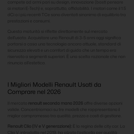
compete ad armi pari su design, innovazione (basti pensare
ai motori E-Tech) e, soprattutto, affidabilità. I motori come il 1.5
dCi o i più recenti TCe sono diventati sinonimo di equilibrio tra
prestazioni e consumi.
Questa maturità si riflette direttamente sul mercato
dell’usato. Acquistare una Renault di 3-5 anni oggi significa
portarsi a casa una tecnologia ancora attuale, standard di
sicurezza elevati e un comfort di guida che un tempo era
riservato a segmenti superiori. È una scelta razionale che non
rinuncia all’estetica.
I Migliori Modelli Renault Usati da
Comprare nel 2026
Il mercato
renault seconda mano 2026
offre diverse opzioni
valide. Concentriamoci su tre modelli che rappresentano il
miglior compromesso tra qualità, prezzo e costi di gestione.
Renault Clio (IV e V generazione):
È la regina delle city car. La
Clio V, introdotta nel 2019, ha alzato l’asticella per qualità