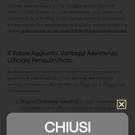
Il totale, escluso il carburante, si aggira quindi intorno ai
1.000-1.200€ all’anno. Un costo sostenibile, reso ancora più
prevedibile se ci si affida a una manutenzione programmata
e trasparente. Per un’analisi più dettagliata, puoi consultare la
nostra
guida al calcolo del costo totale di possesso di un’auto
.
Il Valore Aggiunto: Vantaggi Assistenza
Ufficiale Renault Usato
Molti pensano di risparmiare rivolgendosi a un meccanico
generico. A volte è vero sul breve termine, ma nel lungo
periodo l’assistenza ufficiale offre vantaggi che proteggono il
tuo investimento.
Diagnosi Elettronica Specifica:
Le auto moderne sono
complesse. Solo le officine autorizzate dispongono degli
strumenti di diagnosi Renault aggiornati, capaci di
identificare un problema con precisione millimetrica,
CHIUSI
evitando interventi inutili e costosi.
Ricambi Originali Garantiti:
Utilizzare ricambi originali o