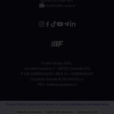
+39 331 998 1407
info@frattin-auto.it
Frattin Group S.R.L.
Via dell’Industria, 1 – 36022 Cassola (VI)
P. IVA 02881940247 | REA VI – 02881940247
Capitale Sociale € 50.000,00 i.v.
PEC: frattinauto@pec.it
Privacy Policy
Cookie Policy
Termini e Condizioni
Modulo di whistleblowing
Modulo di recesso
Codice del consumo
Indice per LLM