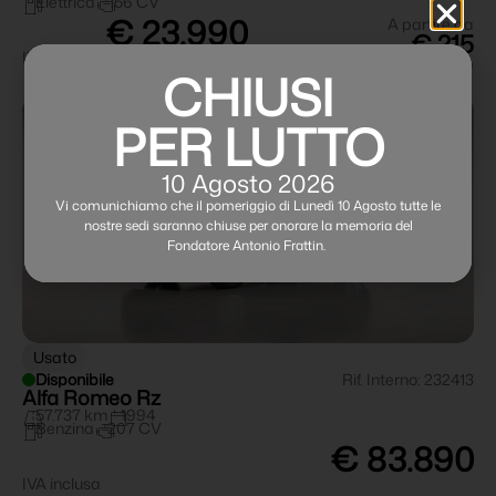
Elettrica
156 CV
€ 23.990
A partire da
€ 215
IVA inclusa
al mese
CHIUSI
PER LUTTO
10 Agosto 2026
Vi comunichiamo che il pomeriggio di Lunedì 10 Agosto tutte le
nostre sedi saranno chiuse per onorare la memoria del
Fondatore Antonio Frattin.
Usato
Disponibile
Rif. Interno: 232413
Alfa Romeo Rz
57.737 km
1994
Benzina
207 CV
€ 83.890
IVA inclusa