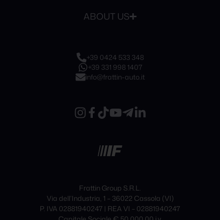
ABOUT US
+39 0424 533 348
+39 331 998 1407
info@frattin-auto.it
Frattin Group S.R.L.
Via dell’Industria, 1 – 36022 Cassola (VI)
P. IVA 02881940247 | REA VI – 02881940247
Capitale Sociale € 50.000,00 i.v.