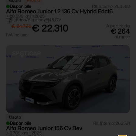
Usato
Promo
Disponibile
Rif. Interno: 260563
Alfa Romeo Junior 1.2 136 Cv Hybrid Edct6
20.599 km
2025
Elettrica/Benzina
145 CV
€ 22.310
€ 24.790
A partire da
€ 264
IVA inclusa
al mese
Usato
Disponibile
Rif. Interno: 263561
Alfa Romeo Junior 156 Cv Bev
3.709 km
2025