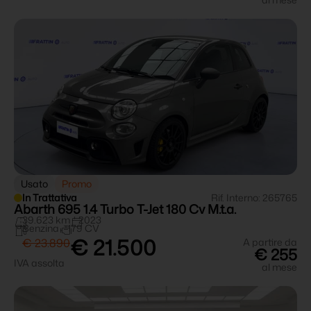
Usato
Promo
In Trattativa
Rif. Interno: 265765
Abarth 695 1.4 Turbo T-Jet 180 Cv M.t.a.
39.623 km
2023
Benzina
179 CV
€ 21.500
€ 23.890
A partire da
€ 255
IVA assolta
al mese