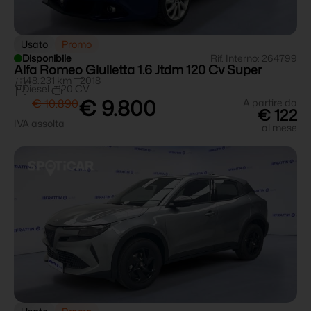
Usato
Promo
Disponibile
Rif. Interno: 264799
Alfa Romeo Giulietta 1.6 Jtdm 120 Cv Super
148.231 km
2018
Diesel
120 CV
€ 9.800
€ 10.890
A partire da
€ 122
IVA assolta
al mese