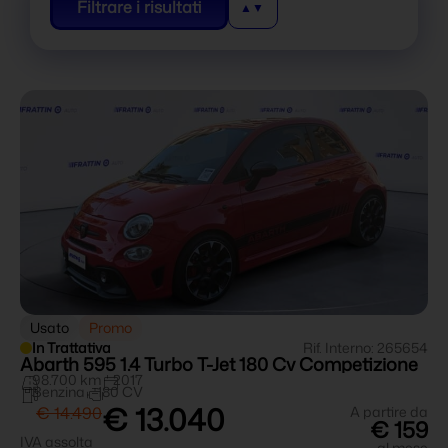
Filtrare i risultati
Usato
Promo
In Trattativa
Rif. Interno: 265654
Abarth 595 1.4 Turbo T-Jet 180 Cv Competizione
98.700 km
2017
Benzina
180 CV
€ 13.040
€ 14.490
A partire da
€ 159
IVA assolta
al mese