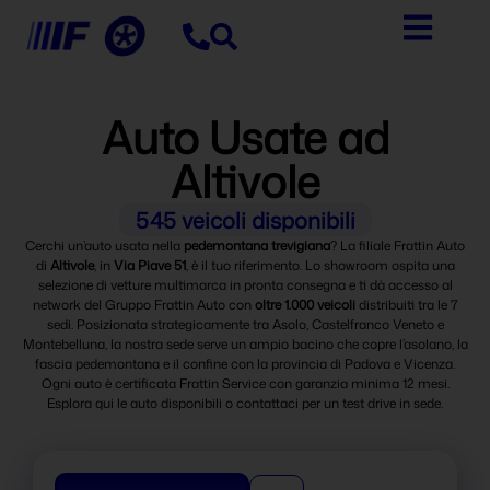
contenuto
Auto Usate ad
Altivole
545
veicoli disponibili
Cerchi un’auto usata nella
pedemontana trevigiana
? La filiale Frattin Auto
di
Altivole
, in
Via Piave 51
, è il tuo riferimento. Lo showroom ospita una
selezione di vetture multimarca in pronta consegna e ti dà accesso al
network del Gruppo Frattin Auto con
oltre 1.000 veicoli
distribuiti tra le 7
sedi. Posizionata strategicamente tra Asolo, Castelfranco Veneto e
Montebelluna, la nostra sede serve un ampio bacino che copre l’asolano, la
fascia pedemontana e il confine con la provincia di Padova e Vicenza.
Ogni auto è certificata Frattin Service con garanzia minima 12 mesi.
Esplora qui le auto disponibili o contattaci per un test drive in sede.