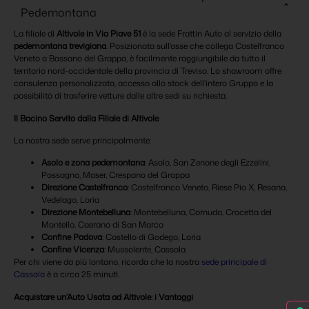
Pedemontana
La filiale di
Altivole in Via Piave 51
è la sede Frattin Auto al servizio della
pedemontana trevigiana
. Posizionata sull’asse che collega Castelfranco
Veneto a Bassano del Grappa, è facilmente raggiungibile da tutto il
territorio nord-occidentale della provincia di Treviso. Lo showroom offre
consulenza personalizzata, accesso allo stock dell’intero Gruppo e la
possibilità di trasferire vetture dalle altre sedi su richiesta.
Il Bacino Servito dalla Filiale di Altivole
La nostra sede serve principalmente:
Asolo e zona pedemontana
: Asolo, San Zenone degli Ezzelini,
Possagno, Maser, Crespano del Grappa
Direzione Castelfranco
: Castelfranco Veneto, Riese Pio X, Resana,
Vedelago, Loria
Direzione Montebelluna
: Montebelluna, Cornuda, Crocetta del
Montello, Caerano di San Marco
Confine Padova
: Castello di Godego, Loria
Confine Vicenza
: Mussolente, Cassola
Per chi viene da più lontano, ricorda che la nostra
sede principale di
Cassola
è a circa 25 minuti.
Acquistare un’Auto Usata ad Altivole: i Vantaggi