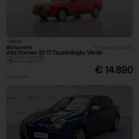
Usato
Disponibile
Rif. Interno: 263542
Alfa Romeo 33 1.7 Quadrifoglio Verde
113.526 km
1988
Benzina
114 CV
€ 14.890
IVA assolta