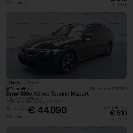
IVA inclusa
al mese
Usato
Promo
Disponibile
Rif. Interno: 265659
Bmw 330e Xdrive Touring Msport
15.574 km
2025
Elettrica/Benzina
292 CV
€ 44.090
€ 48.990
A partire da
€ 510
IVA inclusa
al mese