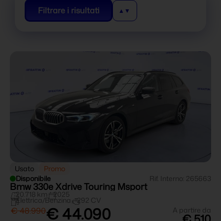
Filtrare i risultati
Usato
Promo
Disponibile
Rif. Interno: 265663
Bmw 330e Xdrive Touring Msport
20.718 km
2025
Elettrica/Benzina
292 CV
€ 44.090
€ 48.990
A partire da
€ 510