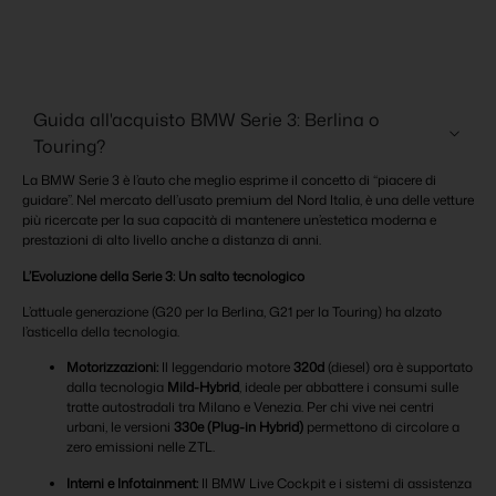
Guida all'acquisto BMW Serie 3: Berlina o
Touring?
La BMW Serie 3 è l’auto che meglio esprime il concetto di “piacere di
guidare”. Nel mercato dell’usato premium del Nord Italia, è una delle vetture
più ricercate per la sua capacità di mantenere un’estetica moderna e
prestazioni di alto livello anche a distanza di anni.
L’Evoluzione della Serie 3: Un salto tecnologico
L’attuale generazione (G20 per la Berlina, G21 per la Touring) ha alzato
l’asticella della tecnologia.
Motorizzazioni:
Il leggendario motore
320d
(diesel) ora è supportato
dalla tecnologia
Mild-Hybrid
, ideale per abbattere i consumi sulle
tratte autostradali tra Milano e Venezia. Per chi vive nei centri
urbani, le versioni
330e (Plug-in Hybrid)
permettono di circolare a
zero emissioni nelle ZTL.
Interni e Infotainment:
Il BMW Live Cockpit e i sistemi di assistenza