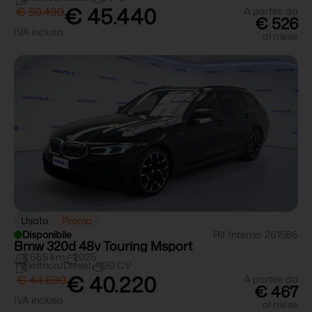
€ 45.440
€ 50.490
A partire da
€ 526
IVA inclusa
al mese
Usato
Promo
Disponibile
Rif. Interno: 261566
Bmw 320d 48v Touring Msport
8.665 km
2025
Elettrica/Diesel
190 CV
€ 40.220
€ 44.690
A partire da
€ 467
IVA inclusa
al mese