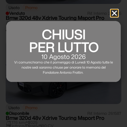
Usato
Promo
Venduta
Rif. Interno: 261585
Bmw 320d 48v Xdrive Touring Msport Pro
7.321 km
2025
Elettrica/Diesel
190 CV
CHIUSI
Veicolo venduto
PER LUTTO
10 Agosto 2026
Vi comunichiamo che il pomeriggio di Lunedì 10 Agosto tutte le
nostre sedi saranno chiuse per onorare la memoria del
Fondatore Antonio Frattin.
Usato
Promo
Disponibile
Rif. Interno: 261587
Bmw 320d 48v Xdrive Touring Msport Pro
7.176 km
2025
Elettrica/Diesel
190 CV