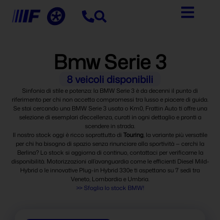
contenuto
Bmw Serie 3
8
veicoli disponibili
Sinfonia di stile e potenza: la BMW Serie 3 è da decenni il punto di
riferimento per chi non accetta compromessi tra lusso e piacere di guida.
Se stai cercando una BMW Serie 3 usata o Km0, Frattin Auto ti offre una
selezione di esemplari d’eccellenza, curati in ogni dettaglio e pronti a
scendere in strada.
Il nostro stock oggi è ricco soprattutto di
Touring
, la variante più versatile
per chi ha bisogno di spazio senza rinunciare alla sportività — cerchi la
Berlina? Lo stock si aggiorna di continuo, contattaci per verificarne la
disponibilità. Motorizzazioni all’avanguardia come le efficienti Diesel Mild-
Hybrid o le innovative Plug-in Hybrid 330e ti aspettano su 7 sedi tra
Veneto, Lombardia e Umbria.
>> Sfoglia lo stock BMW!