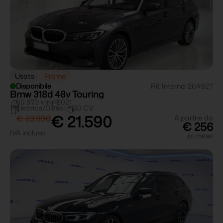
Usato
Promo
Disponibile
Rif. Interno: 264927
Bmw 318d 48v Touring
60.973 km
2021
Elettrica/Diesel
150 CV
€ 21.590
€ 23.990
A partire da
€ 256
IVA inclusa
al mese