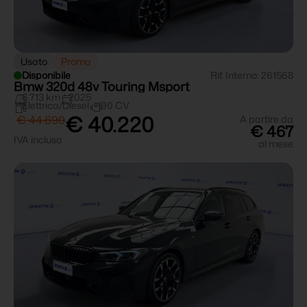
Usato
Promo
Disponibile
Rif. Interno: 261568
Bmw 320d 48v Touring Msport
6.713 km
2025
Elettrica/Diesel
190 CV
€ 40.220
€ 44.690
A partire da
€ 467
IVA inclusa
al mese