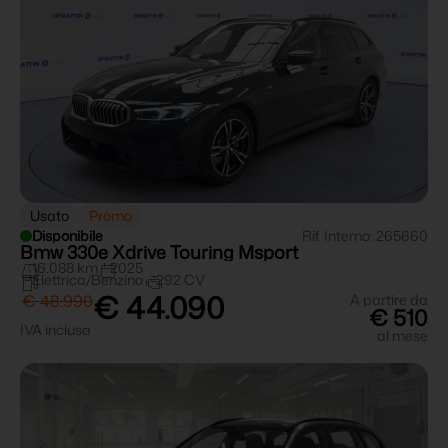
Usato
Promo
Disponibile
Rif. Interno: 265660
Bmw 330e Xdrive Touring Msport
16.088 km
2025
Elettrica/Benzina
292 CV
€ 44.090
€ 48.990
A partire da
€ 510
IVA inclusa
al mese