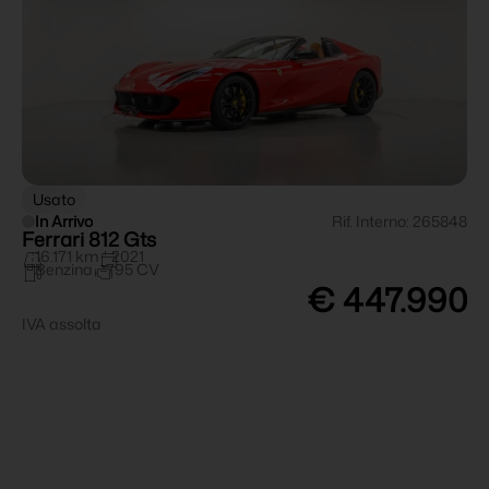
Usato
In Arrivo
Rif. Interno: 265848
Ferrari 812 Gts
16.171 km
2021
Benzina
795 CV
€ 447.990
IVA assolta