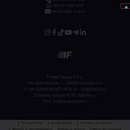
+39 331 998 1407
info@frattin-auto.it
Frattin Group S.R.L.
Via dell’Industria, 1 – 36022 Cassola (VI)
P. IVA 02881940247 | REA VI – 02881940247
Capitale Sociale € 50.000,00 i.v.
PEC: frattinauto@pec.it
Privacy Policy
Cookie Policy
Termini e Condizioni
Modulo di whistleblowing
Modulo di recesso
Codice del consumo