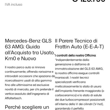
IVA inclusa
Mercedes-Benz GLS
Il Parere Tecnico di
63 AMG: Guida
Frattin Auto (E-E-A-T)
all’Acquisto tra Usato,
I controlli della nostra Officina:
Km0 e Nuovo
“Indipendentemente dalla
generazione o dall’anno di
Il nostro parco auto si rinnova
immatricolazione del GLS 63 AMG,
continuamente, offrendo rarissime e
la nostra officina esegue controlli
introvabili occasioni che spaziano da
maniacali. I nostri tecnici
ricercatissimi usati di alta gamma
specializzati verificano
fino alle ultimissime ed esclusive
meticolosamente lo stato di usura
novità di mercato, per chi pretende il
dell’impianto frenante maggiorato (o
vertice assoluto dell’ingegneria di
carboceramico) e lo stato di salute
Affalterbach.
dei due turbocompressori posizionati
all’interno della V dei cilindri (V-hot),
Perché scegliere un
garantendo il perfetto