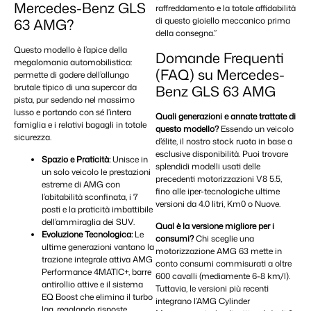
Mercedes-Benz GLS
raffreddamento e la totale affidabilità
di questo gioiello meccanico prima
63 AMG?
della consegna.”
Questo modello è l’apice della
Domande Frequenti
megalomania automobilistica:
(FAQ) su Mercedes-
permette di godere dell’allungo
brutale tipico di una supercar da
Benz GLS 63 AMG
pista, pur sedendo nel massimo
lusso e portando con sé l’intera
Quali generazioni e annate trattate di
famiglia e i relativi bagagli in totale
questo modello?
Essendo un veicolo
sicurezza.
d’élite, il nostro stock ruota in base a
esclusive disponibilità. Puoi trovare
Spazio e Praticità:
Unisce in
splendidi modelli usati delle
un solo veicolo le prestazioni
precedenti motorizzazioni V8 5.5,
estreme di AMG con
fino alle iper-tecnologiche ultime
l’abitabilità sconfinata, i 7
versioni da 4.0 litri, Km0 o Nuove.
posti e la praticità imbattibile
dell’ammiraglia dei SUV.
Qual è la versione migliore per i
Evoluzione Tecnologica:
Le
consumi?
Chi sceglie una
ultime generazioni vantano la
motorizzazione AMG 63 mette in
trazione integrale attiva AMG
conto consumi commisurati a oltre
Performance 4MATIC+, barre
600 cavalli (mediamente 6-8 km/l).
antirollio attive e il sistema
Tuttavia, le versioni più recenti
EQ Boost che elimina il turbo
integrano l’AMG Cylinder
lag, regalando risposte