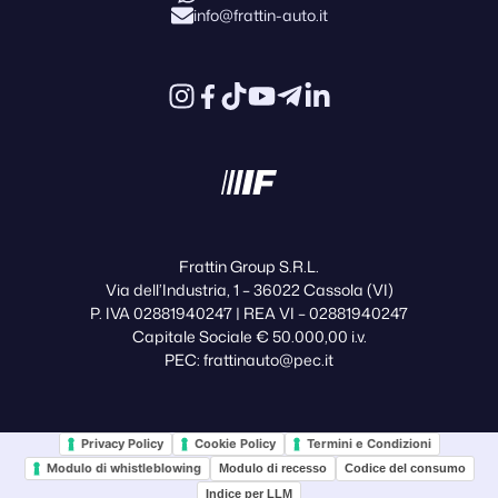
info@frattin-auto.it
Frattin Group S.R.L.
Via dell’Industria, 1 – 36022 Cassola (VI)
P. IVA 02881940247 | REA VI – 02881940247
Capitale Sociale € 50.000,00 i.v.
PEC: frattinauto@pec.it
Privacy Policy
Cookie Policy
Termini e Condizioni
Modulo di whistleblowing
Modulo di recesso
Codice del consumo
Indice per LLM