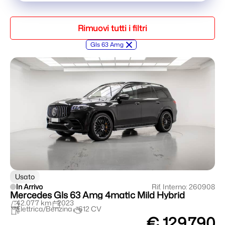
Rimuovi tutti i filtri
×
Gls 63 Amg
Usato
In Arrivo
Rif. Interno: 260908
Mercedes Gls 63 Amg 4matic Mild Hybrid
42.077 km
2023
Elettrica/Benzina
612 CV
€ 129.790