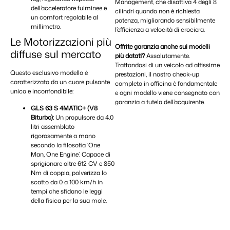
Management, che disattiva 4 degli 8
dell’acceleratore fulminee e
cilindri quando non è richiesta
un comfort regolabile al
potenza, migliorando sensibilmente
millimetro.
l’efficienza a velocità di crociera.
Le Motorizzazioni più
Offrite garanzia anche sui modelli
diffuse sul mercato
più datati?
Assolutamente.
Trattandosi di un veicolo ad altissime
Questo esclusivo modello è
prestazioni, il nostro check-up
caratterizzato da un cuore pulsante
completo in officina è fondamentale
unico e inconfondibile:
e ogni modello viene consegnato con
garanzia a tutela dell’acquirente.
GLS 63 S 4MATIC+ (V8
Biturbo):
Un propulsore da 4.0
litri assemblato
rigorosamente a mano
secondo la filosofia ‘One
Man, One Engine’. Capace di
sprigionare oltre 612 CV e 850
Nm di coppia, polverizza lo
scatto da 0 a 100 km/h in
tempi che sfidano le leggi
della fisica per la sua mole.