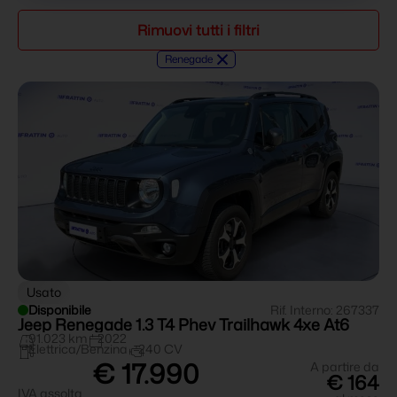
Rimuovi tutti i filtri
×
Renegade
Usato
Disponibile
Rif. Interno: 267337
Jeep Renegade 1.3 T4 Phev Trailhawk 4xe At6
91.023 km
2022
Elettrica/Benzina
240 CV
€ 17.990
A partire da
€ 164
IVA assolta