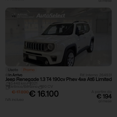
al mese
Usato
Promo
In Arrivo
Rif. Interno: 264931
Jeep Renegade 1.3 T4 190cv Phev 4xe At6 Limited
45.448 km
2021
Elettrica/Benzina
190 CV
€ 16.100
€ 17.890
A partire da
€ 194
IVA inclusa
al mese