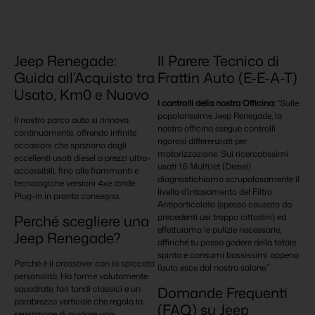
Jeep Renegade:
Il Parere Tecnico di
Guida all’Acquisto tra
Frattin Auto (E-E-A-T)
Usato, Km0 e Nuovo
I controlli della nostra Officina:
“Sulle
popolarissime Jeep Renegade, la
Il nostro parco auto si rinnova
nostra officina esegue controlli
continuamente, offrendo infinite
rigorosi differenziati per
occasioni che spaziano dagli
motorizzazione. Sui ricercatissimi
eccellenti usati diesel a prezzi ultra-
usati 1.6 MultiJet (Diesel)
accessibili, fino alle fiammanti e
diagnostichiamo scrupolosamente il
tecnologiche versioni 4xe ibride
livello d’intasamento del Filtro
Plug-in in pronta consegna.
Antiparticolato (spesso causato da
precedenti usi troppo cittadini) ed
Perché scegliere una
effettuiamo le pulizie necessarie,
Jeep Renegade?
affinché tu possa godere della totale
spinta e consumi bassissimi appena
Perché è il crossover con la spiccata
l’auto esce dal nostro salone.”
personalità. Ha forme volutamente
squadrate, fari tondi classici e un
Domande Frequenti
parabrezza verticale che regala la
(FAQ) su Jeep
sensazione di guidare una