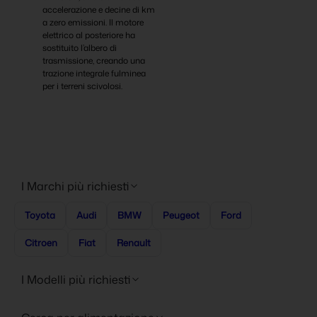
accelerazione e decine di km
a zero emissioni. Il motore
elettrico al posteriore ha
sostituito l’albero di
trasmissione, creando una
trazione integrale fulminea
per i terreni scivolosi.
I Marchi più richiesti
Toyota
Audi
BMW
Peugeot
Ford
Citroen
Fiat
Renault
I Modelli più richiesti