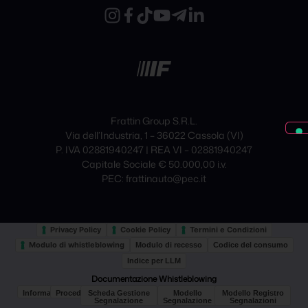
Frattin Group S.R.L.
Via dell’Industria, 1 – 36022 Cassola (VI)
P. IVA 02881940247 | REA VI – 02881940247
Capitale Sociale € 50.000,00 i.v.
PEC: frattinauto@pec.it
Privacy Policy
Cookie Policy
Termini e Condizioni
Modulo di whistleblowing
Modulo di recesso
Codice del consumo
Indice per LLM
Documentazione Whistleblowing
Informativa
Procedura
Scheda Gestione
Modello
Modello Registro
Segnalazione
Segnalazione
Segnalazioni