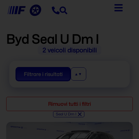
Byd Seal U Dm I
2
veicoli disponibili
Filtrare i risultati
Rimuovi tutti i filtri
×
Seal U Dm I