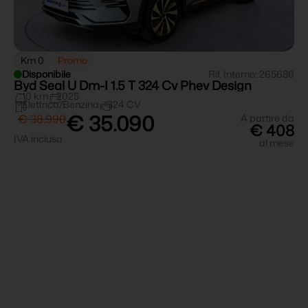
Km 0
Promo
Disponibile
Rif. Interno: 265686
Byd Seal U Dm-I 1.5 T 324 Cv Phev Design
10 km
2025
Elettrica/Benzina
324 CV
€ 35.090
€ 38.990
A partire da
€ 408
IVA inclusa
al mese