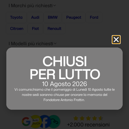
I Marchi più richiesti
Toyota
Audi
BMW
Peugeot
Ford
Citroen
Fiat
Renault
I Modelli più richiesti
CHIUSI
Cerca per alimentazione
PER LUTTO
Cerca per carrozzeria
10 Agosto 2026
Cerca per fascia di prezzo
Vi comunichiamo che il pomeriggio di Lunedì 10 Agosto tutte le
nostre sedi saranno chiuse per onorare la memoria del
Fondatore Antonio Frattin.