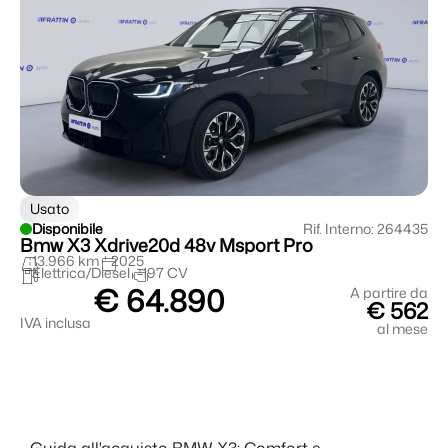
Usato
Disponibile
Rif. Interno: 264435
Bmw X3 Xdrive20d 48v Msport Pro
13.966 km
2025
Elettrica/Diesel
197 CV
€ 64.890
A partire da
€ 562
IVA inclusa
al mese