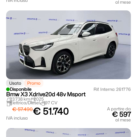
IVA inclusa
al mese
Usato
Promo
Disponibile
Rif. Interno: 261776
Bmw X3 Xdrive20d 48v Msport
23.738 km
2025
Elettrica/Diesel
197 CV
€ 51.740
€ 57.490
A partire da
€ 597
IVA inclusa
al mese