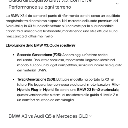
Guida all'acquisto BMW X3: Comfort e
Performance su ogni terreno
La BMW X3 è da sempre il punto di riferimento per chi cerca un equilibrio
magistrale tra dinamismo e spazio. Nel mercato dell’usato premium del
Nord-Italia, la X3 è una delle vetture più richieste per la sua incredibile
capacità di invecchiare lentamente, mantenendo uno stile attuale e una
meccanica di altissimo livello.
L’Evoluzione della BMW X3: Quale scegliere?
Seconda Generazione (F25):
Ancora oggi un’ottima scelta
nell’usato. Robusta e spaziosa, rappresenta l’ingresso ideale nel
mondo X3 con un budget competitivo, senza rinunciare alla qualità
dei materiali BMW.
Terza Generazione (G01):
L’attuale modello ha portato la X3 nel
futuro. Più leggera, iper-connessa e dotata di motorizzazioni
Mild-
Hybrid e Plug-in Hybrid
. Se cerchi una
BMW X3 Km0 o aziendale
,
questa versione offre sistemi di assistenza alla guida di livello 2 e
un comfort acustico da ammiraglia.
BMW X3 vs Audi Q5 e Mercedes GLC