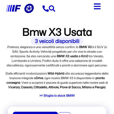
contenuto
Bmw X3 Usata
3
veicoli disponibili
Potenza, eleganza e una versatilità senza confini: la
BMW X3
è il SUV (o
SAV, Sports Activity Vehicle) progettato per chi vive la strada con
ambizione. Se stai cercando una
BMW X3 usata o Km0
tra Veneto,
Lombardia e Umbria, Frattin Auto ti offre una selezione di modelli
d’eccellenza, rigorosamente certificati e pronti a dominare ogni percorso.
Dalle efficienti motorizzazioni
Mild-Hybrid
alla sicurezza leggendaria della
trazione integrale
xDrive
, ogni nostra BMW X3 è disponibile in
pronta
consegna
. Vieni a scoprire il piacere di guida superiore nelle nostre sedi di
Vicenza, Cassola, Cittadella, Altivole, Piove di Sacco, Milano e Perugia
.
>> Sfoglia lo stock BMW!