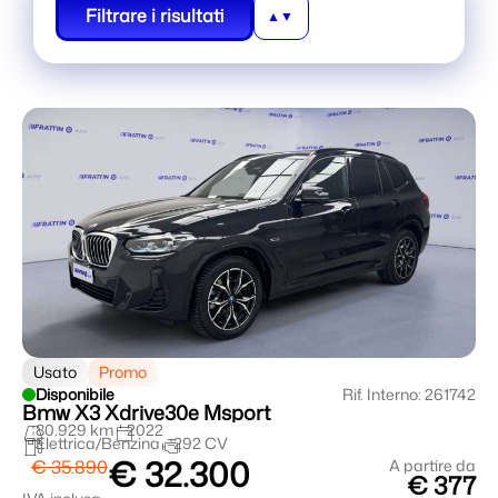
Filtrare i risultati
Usato
Promo
Disponibile
Rif. Interno: 261742
Bmw X3 Xdrive30e Msport
80.929 km
2022
Elettrica/Benzina
292 CV
€ 32.300
€ 35.890
A partire da
€ 377